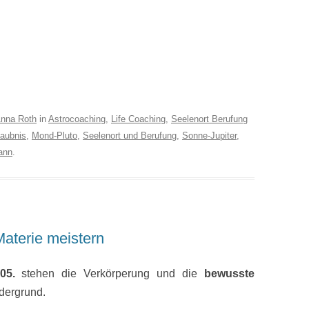
nna Roth
in
Astrocoaching
,
Life Coaching
,
Seelenort Berufung
laubnis
,
Mond-Pluto
,
Seelenort und Berufung
,
Sonne-Jupiter
,
ann
.
Materie meistern
05.
stehen die Verkörperung und die
bewusste
dergrund.