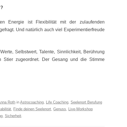
n?
en Energie ist Flexibilität mit der zulaufenden
gefragt. Und natürlich auch viel Experimentierfreude
 Werte, Selbstwert, Talente, Sinnlichkeit, Berührung
 Stier zugeordnet. Der Gesang und die Stimme
nna Roth
in
Astrocoaching
,
Life Coaching
,
Seelenort Berufung
bilität
,
Finde deinen Seelenort
,
Genuss
,
Live-Workshop
ng
,
Sicherheit
.