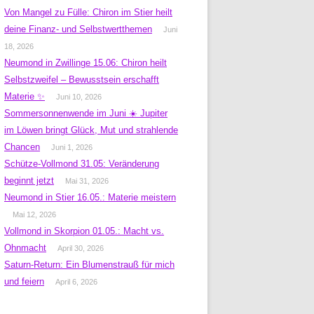
Von Mangel zu Fülle: Chiron im Stier heilt
deine Finanz- und Selbstwertthemen
Juni
18, 2026
Neumond in Zwillinge 15.06: Chiron heilt
Selbstzweifel – Bewusstsein erschafft
Materie ✨
Juni 10, 2026
Sommersonnenwende im Juni ☀️ Jupiter
im Löwen bringt Glück, Mut und strahlende
Chancen
Juni 1, 2026
Schütze-Vollmond 31.05: Veränderung
beginnt jetzt
Mai 31, 2026
Neumond in Stier 16.05.: Materie meistern
Mai 12, 2026
Vollmond in Skorpion 01.05.: Macht vs.
Ohnmacht
April 30, 2026
Saturn-Return: Ein Blumenstrauß für mich
und feiern
April 6, 2026