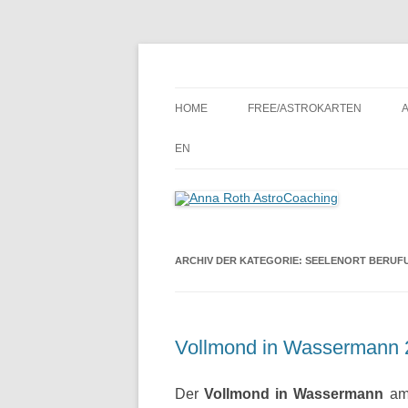
Seelenort-Finderin – AstroCoach
Anna Roth AstroCoa
HOME
FREE/ASTROKARTEN
EN
ARCHIV DER KATEGORIE:
SEELENORT BERUF
Vollmond in Wassermann 
Der
Vollmond in Wassermann
am 