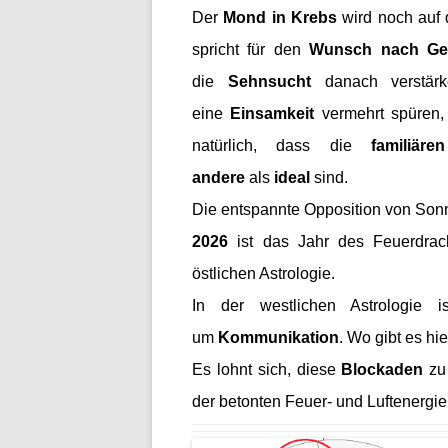
Der
Mond in Krebs
wird noch auf
spricht für den
Wunsch nach Geb
die
Sehnsucht
danach verstär
eine
Einsamkeit
vermehrt spüren
natürlich, dass die
familiär
andere
als
ideal
sind.
Die entspannte Opposition von So
2026
ist das Jahr des Feuerdrach
östlichen Astrologie.
In der westlichen Astrologie 
um
Kommunikation
. Wo gibt es h
Es lohnt sich, diese
Blockaden
zu
der betonten Feuer- und Luftenergie