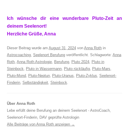
Ich wünsche dir eine wunderbare Pluto-Zeit an
deinem Seelenort!
Herzliche Grüße, Anna
Dieser Beitrag wurde am
August 31, 2024
von
Anna Roth
in
Astrocoaching
,
Seelenort Berufung
veröffentlicht. Schlagworte:
Anna
Roth
,
Anna Roth Astrologie
,
Berufung
,
Pluto 2024
,
Pluto in
Steinbock
,
Pluto in Wassermann
,
Pluto rückläufig
,
Pluto-Mars
,
Pluto-Mond
,
Pluto-Neptun
,
Pluto-Uranus
,
Pluto-Zyklus
,
Seelenort-
Finderin
,
Selbständigkeit
,
Steinbock
.
Über Anna Roth
Lebe erfüllt deine Berufung an deinem Seelenort - AstroCoach,
Seelenort-Finderin, DAV geprüfte Astrologin
Alle Beiträge von Anna Roth anzeigen
→