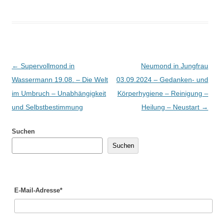
Beitragsnavigation
←
Supervollmond in
Neumond in Jungfrau
Wassermann 19.08. – Die Welt
03.09.2024 – Gedanken- und
im Umbruch – Unabhängigkeit
Körperhygiene – Reinigung –
und Selbstbestimmung
Heilung – Neustart
→
Suchen
Suchen
E-Mail-Adresse*