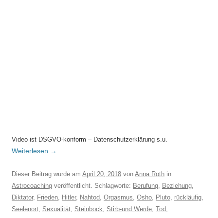
Video ist DSGVO-konform – Datenschutzerklärung s.u.
Weiterlesen
→
Dieser Beitrag wurde am
April 20, 2018
von
Anna Roth
in
Astrocoaching
veröffentlicht. Schlagworte:
Berufung
,
Beziehung
,
Diktator
,
Frieden
,
Hitler
,
Nahtod
,
Orgasmus
,
Osho
,
Pluto
,
rückläufig
,
Seelenort
,
Sexualität
,
Steinbock
,
Stirb-und Werde
,
Tod
,