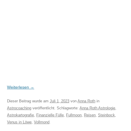
Weiterlesen
→
Dieser Beitrag wurde am
Juli 1, 2023
von
Anna Roth
in
Astrocoaching
veröffentlicht. Schlagworte:
Anna Roth Astrologie
,
Astrokartografie
,
Finanzielle Fülle
,
Fullmoon
,
Reisen
,
Steinbock
,
Venus in Löwe
,
Vollmond
.