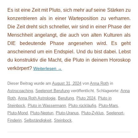
Es ist eine Zeit mit Pluto, sich mehr auf seine Stärken zu
konzentrieren als in einer Warteposition zu verharren.
Die Zeit dreht sich schneller, wir sind in einer Phase der
Menschheit angelangt, die auch von alten Kulturen als
DIE bedeutende Phase angesehen wird. Es geht
anscheinend um ein Endspiel. Und du bist dabei. Lebst
du konstruktiv die Macht, die Pluto in deinem Horoskop
verkörpert?
Weiterlesen
→
Dieser Beitrag wurde am
August 31, 2024
von
Anna Roth
in
Astrocoaching
,
Seelenort Berufung
veröffentlicht. Schlagworte:
Anna
Roth
,
Anna Roth Astrologie
,
Berufung
,
Pluto 2024
,
Pluto in
Steinbock
,
Pluto in Wassermann
,
Pluto rückläufig
,
Pluto-Mars
,
Pluto-Mond
,
Pluto-Neptun
,
Pluto-Uranus
,
Pluto-Zyklus
,
Seelenort-
Finderin
,
Selbständigkeit
,
Steinbock
.