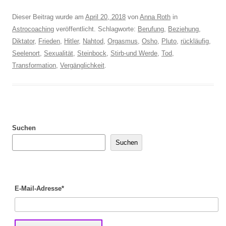
Dieser Beitrag wurde am
April 20, 2018
von
Anna Roth
in
Astrocoaching
veröffentlicht. Schlagworte:
Berufung
,
Beziehung
,
Diktator
,
Frieden
,
Hitler
,
Nahtod
,
Orgasmus
,
Osho
,
Pluto
,
rückläufig
,
Seelenort
,
Sexualität
,
Steinbock
,
Stirb-und Werde
,
Tod
,
Transformation
,
Vergänglichkeit
.
Suchen
Suchen
E-Mail-Adresse*