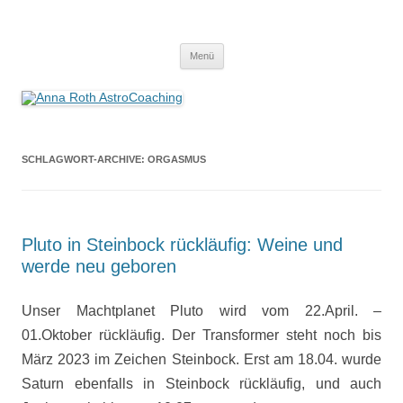
Anna Roth AstroCoaching
Seelenort-Finderin – AstroCoach
Zum
Menü
Inhalt
springen
SCHLAGWORT-ARCHIVE:
ORGASMUS
Pluto in Steinbock rückläufig: Weine und
werde neu geboren
Unser Machtplanet Pluto wird vom 22.April. –
01.Oktober rückläufig. Der Transformer steht noch bis
März 2023 im Zeichen Steinbock. Erst am 18.04. wurde
Saturn ebenfalls in Steinbock rückläufig, und auch