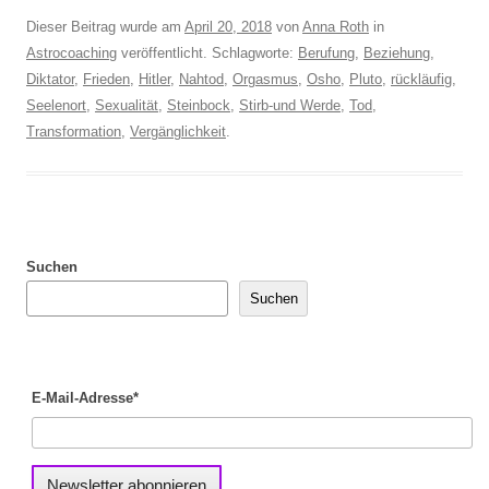
Dieser Beitrag wurde am
April 20, 2018
von
Anna Roth
in
Astrocoaching
veröffentlicht. Schlagworte:
Berufung
,
Beziehung
,
Diktator
,
Frieden
,
Hitler
,
Nahtod
,
Orgasmus
,
Osho
,
Pluto
,
rückläufig
,
Seelenort
,
Sexualität
,
Steinbock
,
Stirb-und Werde
,
Tod
,
Transformation
,
Vergänglichkeit
.
Suchen
Suchen
E-Mail-Adresse*