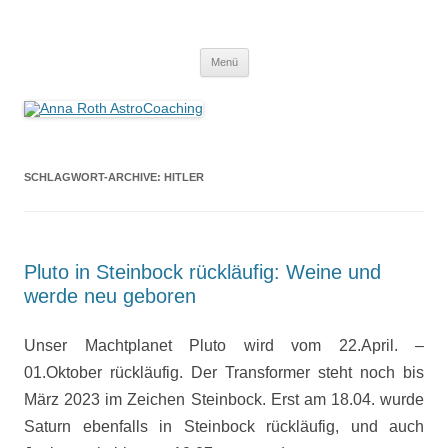
Anna Roth AstroCoaching
Seelenort-Finderin – AstroCoach
Zum
Menü
Inhalt
springen
SCHLAGWORT-ARCHIVE:
HITLER
Pluto in Steinbock rückläufig: Weine und
werde neu geboren
Unser Machtplanet Pluto wird vom 22.April. –
01.Oktober rückläufig. Der Transformer steht noch bis
März 2023 im Zeichen Steinbock. Erst am 18.04. wurde
Saturn ebenfalls in Steinbock rückläufig, und auch