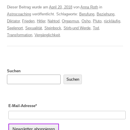
Dieser Beitrag wurde am
April 20, 2018
von
Anna Roth
in
Astrocoaching
veröffentlicht. Schlagworte:
Berufung
,
Beziehung
,
Diktator
,
Frieden
,
Hitler
,
Nahtod
,
Orgasmus
,
Osho
,
Pluto
,
rückläufig
,
Seelenort
,
Sexualität
,
Steinbock
,
Stirb-und Werde
,
Tod
,
Transformation
,
Vergänglichkeit
.
Suchen
Suchen
E-Mail-Adresse*