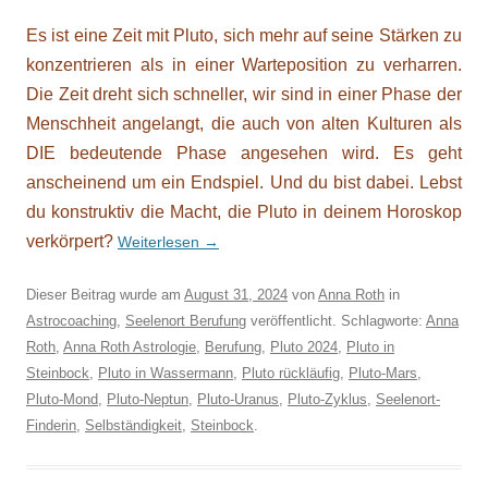
Es ist eine Zeit mit Pluto, sich mehr auf seine Stärken zu
konzentrieren als in einer Warteposition zu verharren.
Die Zeit dreht sich schneller, wir sind in einer Phase der
Menschheit angelangt, die auch von alten Kulturen als
DIE bedeutende Phase angesehen wird. Es geht
anscheinend um ein Endspiel. Und du bist dabei. Lebst
du konstruktiv die Macht, die Pluto in deinem Horoskop
verkörpert?
Weiterlesen
→
Dieser Beitrag wurde am
August 31, 2024
von
Anna Roth
in
Astrocoaching
,
Seelenort Berufung
veröffentlicht. Schlagworte:
Anna
Roth
,
Anna Roth Astrologie
,
Berufung
,
Pluto 2024
,
Pluto in
Steinbock
,
Pluto in Wassermann
,
Pluto rückläufig
,
Pluto-Mars
,
Pluto-Mond
,
Pluto-Neptun
,
Pluto-Uranus
,
Pluto-Zyklus
,
Seelenort-
Finderin
,
Selbständigkeit
,
Steinbock
.