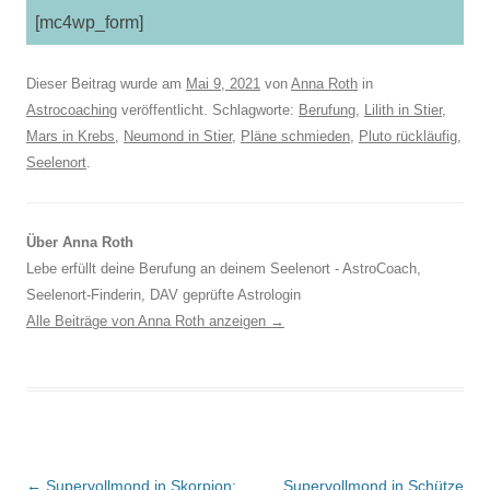
[mc4wp_form]
Dieser Beitrag wurde am
Mai 9, 2021
von
Anna Roth
in
Astrocoaching
veröffentlicht. Schlagworte:
Berufung
,
Lilith in Stier
,
Mars in Krebs
,
Neumond in Stier
,
Pläne schmieden
,
Pluto rückläufig
,
Seelenort
.
Über Anna Roth
Lebe erfüllt deine Berufung an deinem Seelenort - AstroCoach,
Seelenort-Finderin, DAV geprüfte Astrologin
Alle Beiträge von Anna Roth anzeigen
→
Beitragsnavigation
←
Supervollmond in Skorpion:
Supervollmond in Schütze