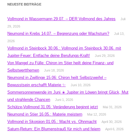
NEUESTE BEITRÄGE
Vollmond in Wassermann 29.07. – DER Vollmond des Jahres
Juli
29, 2026
Neumond in Krebs 14.07. – Begrenzung oder Wachstum?
Juli 13,
2026
Vollmond in Steinbock 30.06.: Vollmond im Steinbock 30.06. mit
Jupiter-Feuer: Entfache deine Berufungs-Kraft!
Juni 29, 2026
Von Mangel zu Fülle: Chiron im Stier heilt deine Finanz- und
Selbstwertthemen
Juni 18, 2026
Neumond in Zwillinge 15.06: Chiron heilt Selbstzweifel –
Bewusstsein erschafft Materie ✨
Juni 10, 2026
Sommersonnenwende im Juni ☀️ Jupiter im Löwen bringt Glück, Mut
und strahlende Chancen
Juni 1, 2026
Schütze-Vollmond 31.05: Veränderung beginnt jetzt
Mai 31, 2026
Neumond in Stier 16.05.: Materie meistern
Mai 12, 2026
Vollmond in Skorpion 01.05.: Macht vs. Ohnmacht
April 30, 2026
Saturn-Return: Ein Blumenstrauß für mich und feiern
April 6, 2026