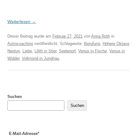
Weiterlesen
→
Dieser Beitrag wurde am
Februar 27, 2021
von
Anna Roth
in
Astrocoaching
veröffentlicht. Schlagworte:
Berufung
,
Höhere Oktave
Neptun
,
Liebe
,
Lilith in Stier
,
Seelenort
,
Venus in Fische
,
Venus in
Widder
,
Vollmond in Jungfrau
.
Suchen
Suchen
E-Mail-Adresse*