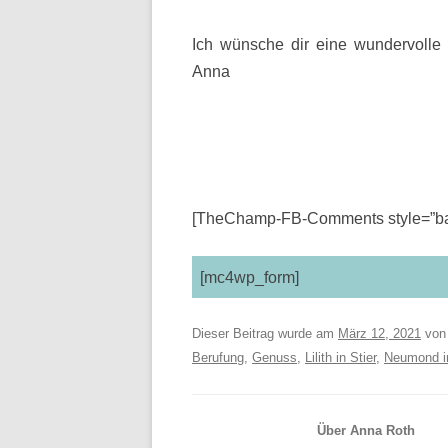
Ich wünsche dir eine wundervolle
Anna
[TheChamp-FB-Comments style=”bac
[mc4wp_form]
Dieser Beitrag wurde am
März 12, 2021
vo
Berufung
,
Genuss
,
Lilith in Stier
,
Neumond i
Über Anna Roth