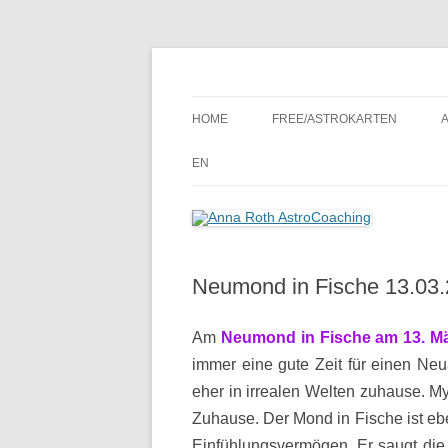
Seelenort-Finderin – AstroCoach
Anna Roth AstroCoa
HOME
FREE/ASTROKARTEN
EN
Neumond in Fische 13.03
Am
Neumond in Fische am 13. M
immer eine gute Zeit für einen Neu
eher in irrealen Welten zuhause. My
Zuhause. Der Mond in Fische ist ebe
Einfühlungsvermögen. Er saugt die