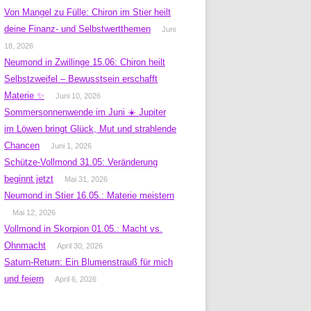
Von Mangel zu Fülle: Chiron im Stier heilt
deine Finanz- und Selbstwertthemen
Juni
18, 2026
Neumond in Zwillinge 15.06: Chiron heilt
Selbstzweifel – Bewusstsein erschafft
Materie ✨
Juni 10, 2026
Sommersonnenwende im Juni ☀️ Jupiter
im Löwen bringt Glück, Mut und strahlende
Chancen
Juni 1, 2026
Schütze-Vollmond 31.05: Veränderung
beginnt jetzt
Mai 31, 2026
Neumond in Stier 16.05.: Materie meistern
Mai 12, 2026
Vollmond in Skorpion 01.05.: Macht vs.
Ohnmacht
April 30, 2026
Saturn-Return: Ein Blumenstrauß für mich
und feiern
April 6, 2026