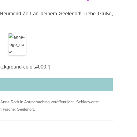
 Neumond-Zeit an deinem Seelenort! Liebe Grüße,
kground-color:#000;”]
n
Anna Roth
in
Astrocoaching
veröffentlicht. Schlagworte:
n Fische
,
Seelenort
.