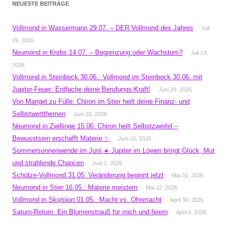
NEUESTE BEITRÄGE
Vollmond in Wassermann 29.07. – DER Vollmond des Jahres
Juli
29, 2026
Neumond in Krebs 14.07. – Begrenzung oder Wachstum?
Juli 13,
2026
Vollmond in Steinbock 30.06.: Vollmond im Steinbock 30.06. mit
Jupiter-Feuer: Entfache deine Berufungs-Kraft!
Juni 29, 2026
Von Mangel zu Fülle: Chiron im Stier heilt deine Finanz- und
Selbstwertthemen
Juni 18, 2026
Neumond in Zwillinge 15.06: Chiron heilt Selbstzweifel –
Bewusstsein erschafft Materie ✨
Juni 10, 2026
Sommersonnenwende im Juni ☀️ Jupiter im Löwen bringt Glück, Mut
und strahlende Chancen
Juni 1, 2026
Schütze-Vollmond 31.05: Veränderung beginnt jetzt
Mai 31, 2026
Neumond in Stier 16.05.: Materie meistern
Mai 12, 2026
Vollmond in Skorpion 01.05.: Macht vs. Ohnmacht
April 30, 2026
Saturn-Return: Ein Blumenstrauß für mich und feiern
April 6, 2026