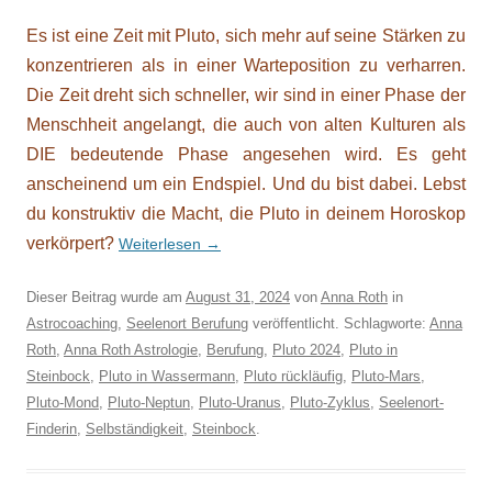
Es ist eine Zeit mit Pluto, sich mehr auf seine Stärken zu
konzentrieren als in einer Warteposition zu verharren.
Die Zeit dreht sich schneller, wir sind in einer Phase der
Menschheit angelangt, die auch von alten Kulturen als
DIE bedeutende Phase angesehen wird. Es geht
anscheinend um ein Endspiel. Und du bist dabei. Lebst
du konstruktiv die Macht, die Pluto in deinem Horoskop
verkörpert?
Weiterlesen
→
Dieser Beitrag wurde am
August 31, 2024
von
Anna Roth
in
Astrocoaching
,
Seelenort Berufung
veröffentlicht. Schlagworte:
Anna
Roth
,
Anna Roth Astrologie
,
Berufung
,
Pluto 2024
,
Pluto in
Steinbock
,
Pluto in Wassermann
,
Pluto rückläufig
,
Pluto-Mars
,
Pluto-Mond
,
Pluto-Neptun
,
Pluto-Uranus
,
Pluto-Zyklus
,
Seelenort-
Finderin
,
Selbständigkeit
,
Steinbock
.