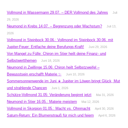
Vollmond in Wassermann 29.07. – DER Vollmond des Jahres
Juli
29, 2026
Neumond in Krebs 14.07. – Begrenzung oder Wachstum?
Juli 13,
2026
Vollmond in Steinbock 30.06.: Vollmond im Steinbock 30.06. mit
Jupiter-Feuer: Entfache deine Berufungs-Kraft!
Juni 29, 2026
Von Mangel zu Fülle: Chiron im Stier heilt deine Finanz- und
Selbstwertthemen
Juni 18, 2026
Neumond in Zwillinge 15.06: Chiron heilt Selbstzweifel –
Bewusstsein erschafft Materie ✨
Juni 10, 2026
Sommersonnenwende im Juni ☀️ Jupiter im Löwen bringt Glück, Mut
und strahlende Chancen
Juni 1, 2026
Schütze-Vollmond 31.05: Veränderung beginnt jetzt
Mai 31, 2026
Neumond in Stier 16.05.: Materie meistern
Mai 12, 2026
Vollmond in Skorpion 01.05.: Macht vs. Ohnmacht
April 30, 2026
Saturn-Return: Ein Blumenstrauß für mich und feiern
April 6, 2026