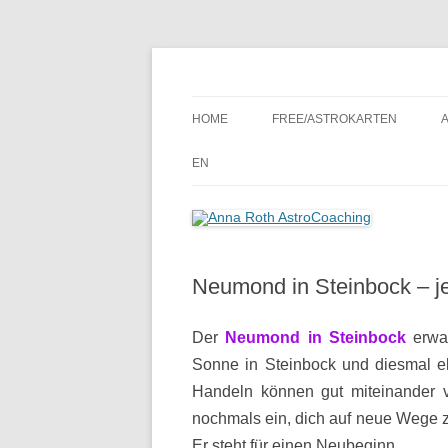
Seelenort-Finderin – AstroCoach
Anna Roth AstroCoa
HOME
FREE/ASTROKARTEN
EN
Neumond in Steinbock – j
Der
Neumond in Steinbock
erwar
Sonne in Steinbock und diesmal eb
Handeln können gut miteinander 
nochmals ein, dich auf neue Wege z
Er steht für einen Neubeginn.