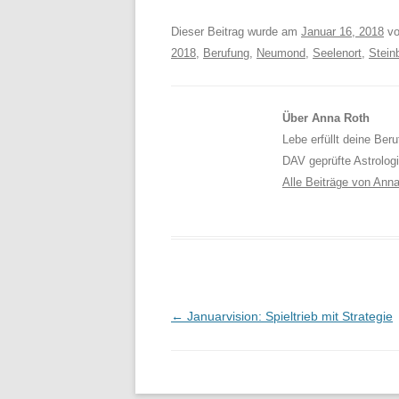
Dieser Beitrag wurde am
Januar 16, 2018
v
2018
,
Berufung
,
Neumond
,
Seelenort
,
Stein
Über Anna Roth
Lebe erfüllt deine Ber
DAV geprüfte Astrolog
Alle Beiträge von Ann
Beitragsnavigation
←
Januarvision: Spieltrieb mit Strategie