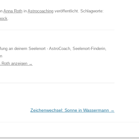
on
Anna Roth
in
Astrocoaching
veröffentlicht. Schlagworte:
bock
.
ufung an deinem Seelenort - AstroCoach, Seelenort-Finderin,
in
a Roth anzeigen
→
Zeichenwechsel: Sonne in Wassermann
→