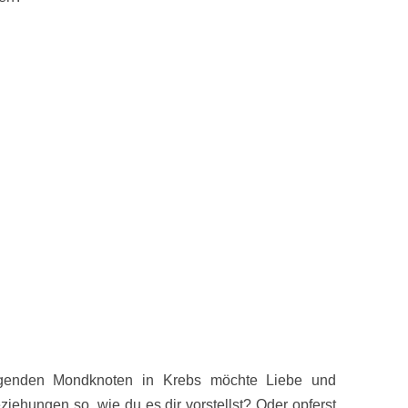
igenden Mondknoten in Krebs möchte Liebe und
ziehungen so, wie du es dir vorstellst? Oder opferst