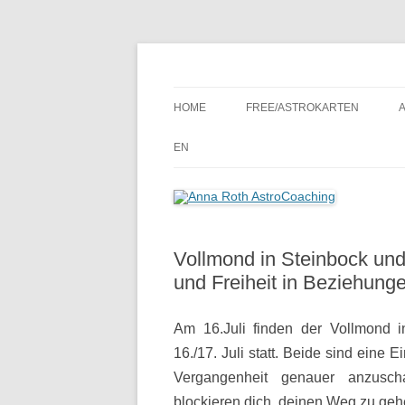
Seelenort-Finderin – AstroCoach
Anna Roth AstroCoa
HOME
FREE/ASTROKARTEN
EN
Vollmond in Steinbock und 
und Freiheit in Beziehung
Am 16.Juli finden der Vollmond i
16./17. Juli statt. Beide sind eine 
Vergangenheit genauer anzusch
blockieren dich, deinen Weg zu ge