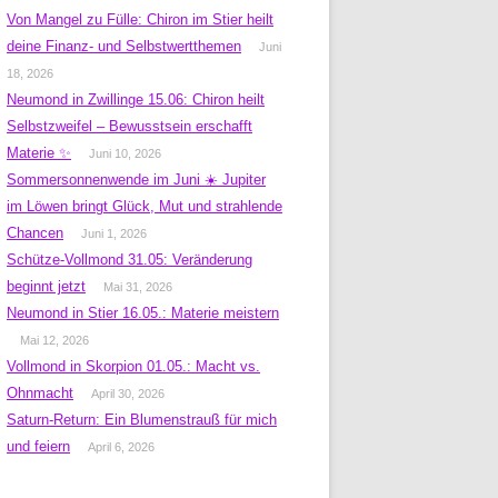
Von Mangel zu Fülle: Chiron im Stier heilt
deine Finanz- und Selbstwertthemen
Juni
18, 2026
Neumond in Zwillinge 15.06: Chiron heilt
Selbstzweifel – Bewusstsein erschafft
Materie ✨
Juni 10, 2026
Sommersonnenwende im Juni ☀️ Jupiter
im Löwen bringt Glück, Mut und strahlende
Chancen
Juni 1, 2026
Schütze-Vollmond 31.05: Veränderung
beginnt jetzt
Mai 31, 2026
Neumond in Stier 16.05.: Materie meistern
Mai 12, 2026
Vollmond in Skorpion 01.05.: Macht vs.
Ohnmacht
April 30, 2026
Saturn-Return: Ein Blumenstrauß für mich
und feiern
April 6, 2026