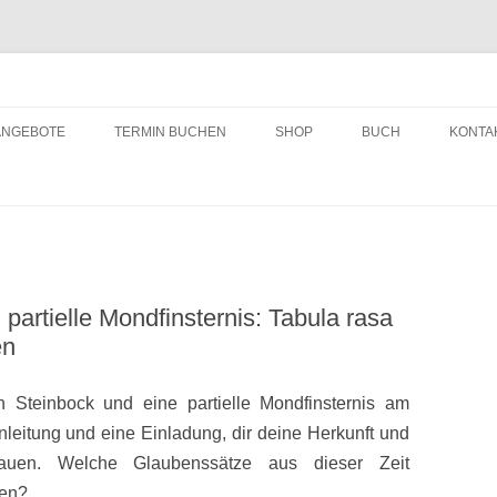
ching
Zum
Inhalt
ANGEBOTE
TERMIN BUCHEN
SHOP
BUCH
KONTA
springen
partielle Mondfinsternis: Tabula rasa
en
n Steinbock und eine partielle Mondfinsternis am
Einleitung und eine Einladung, dir deine Herkunft und
auen. Welche Glaubenssätze aus dieser Zeit
hen?