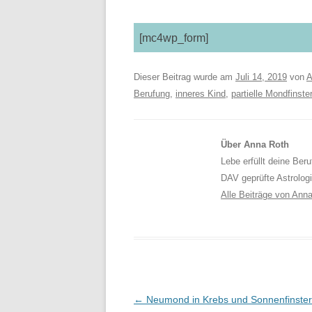
[mc4wp_form]
Dieser Beitrag wurde am
Juli 14, 2019
von
A
Berufung
,
inneres Kind
,
partielle Mondfinste
Über Anna Roth
Lebe erfüllt deine Ber
DAV geprüfte Astrolog
Alle Beiträge von Ann
Beitragsnavigation
←
Neumond in Krebs und Sonnenfinster