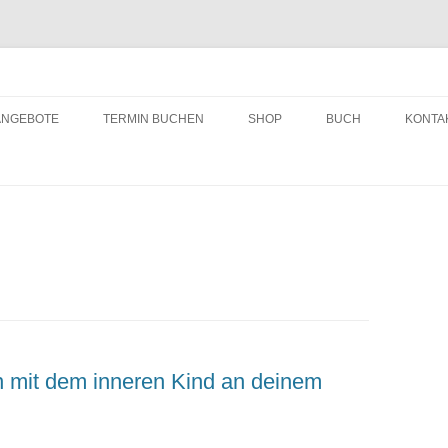
ching
Zum
Inhalt
ANGEBOTE
TERMIN BUCHEN
SHOP
BUCH
KONTA
springen
 mit dem inneren Kind an deinem