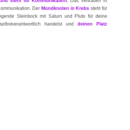
und steht für Kommunikatio
n
.
Das Vertrauen in
ommunikation. Der
Mondknoten in Krebs
steht für
egende Steinbock mit Saturn und Pluto für deine
lbstverantwortlich handelst und
deinen Platz