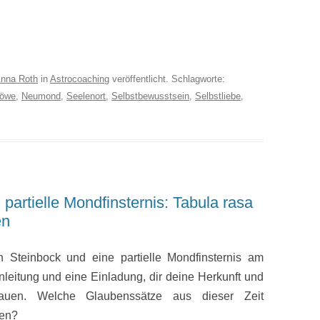
nna Roth
in
Astrocoaching
veröffentlicht. Schlagworte:
öwe
,
Neumond
,
Seelenort
,
Selbstbewusstsein
,
Selbstliebe
,
partielle Mondfinsternis: Tabula rasa
en
n Steinbock und eine partielle Mondfinsternis am
Einleitung und eine Einladung, dir deine Herkunft und
auen. Welche Glaubenssätze aus dieser Zeit
hen?