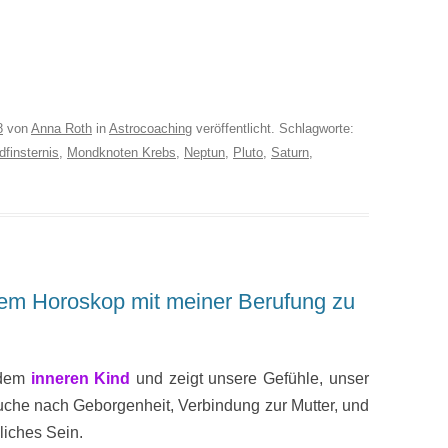
8
von
Anna Roth
in
Astrocoaching
veröffentlicht. Schlagworte:
finsternis
,
Mondknoten Krebs
,
Neptun
,
Pluto
,
Saturn
,
em Horoskop mit meiner Berufung zu
 dem
inneren Kind
und zeigt unsere Gefühle, unser
uche nach Geborgenheit, Verbindung zur Mutter, und
liches Sein.