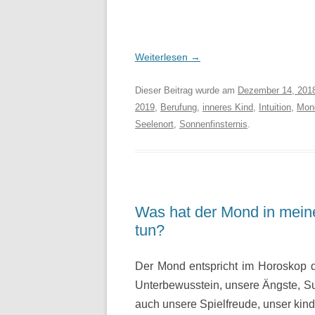
Weiterlesen
→
Dieser Beitrag wurde am
Dezember 14, 201
2019
,
Berufung
,
inneres Kind
,
Intuition
,
Mond
Seelenort
,
Sonnenfinsternis
.
Was hat der Mond in mein
tun?
Der Mond entspricht im Horoskop
Unterbewusstein, unsere Ängste, S
auch unsere Spielfreude, unser kind