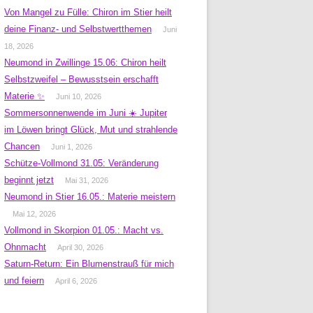
Von Mangel zu Fülle: Chiron im Stier heilt
deine Finanz- und Selbstwertthemen
Juni
18, 2026
Neumond in Zwillinge 15.06: Chiron heilt
Selbstzweifel – Bewusstsein erschafft
Materie ✨
Juni 10, 2026
Sommersonnenwende im Juni ☀️ Jupiter
im Löwen bringt Glück, Mut und strahlende
Chancen
Juni 1, 2026
Schütze-Vollmond 31.05: Veränderung
beginnt jetzt
Mai 31, 2026
Neumond in Stier 16.05.: Materie meistern
Mai 12, 2026
Vollmond in Skorpion 01.05.: Macht vs.
Ohnmacht
April 30, 2026
Saturn-Return: Ein Blumenstrauß für mich
und feiern
April 6, 2026