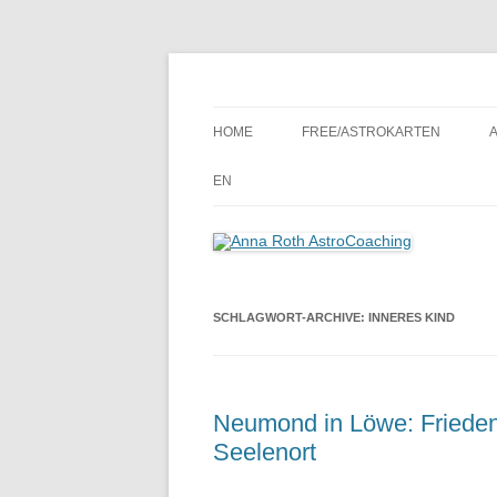
Seelenort-Finderin – AstroCoach
Anna Roth AstroCoa
HOME
FREE/ASTROKARTEN
EN
SCHLAGWORT-ARCHIVE:
INNERES KIND
Neumond in Löwe: Frieden
Seelenort