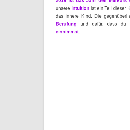
2019 ist das Jahr des Merkurs 
unsere
Intuition
ist ein Teil dieser
K
das innere Kind. Die gegenüberli
Berufung
und dafür, dass du se
einnimmst
.