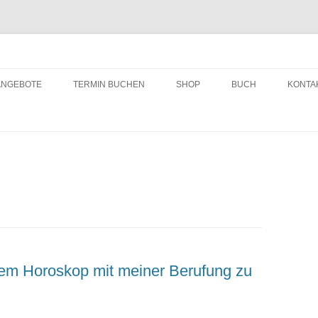
ching
Zum
Inhalt
ANGEBOTE
TERMIN BUCHEN
SHOP
BUCH
KONTA
springen
em Horoskop mit meiner Berufung zu