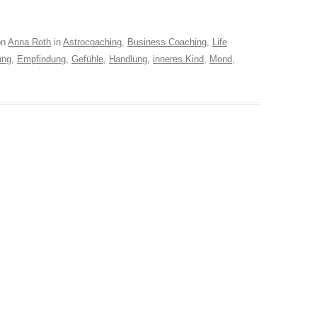
on
Anna Roth
in
Astrocoaching
,
Business Coaching
,
Life
ung
,
Empfindung
,
Gefühle
,
Handlung
,
inneres Kind
,
Mond
,