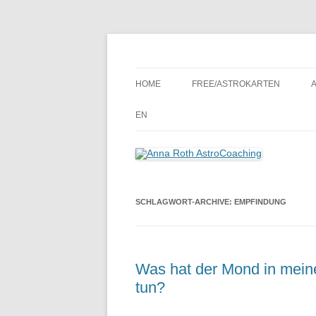
Seelenort-Finderin – AstroCoach
Anna Roth AstroCoa
HOME
FREE/ASTROKARTEN
EN
SCHLAGWORT-ARCHIVE:
EMPFINDUNG
Was hat der Mond in mein
tun?