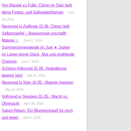
Von Mangel zu Fülle: Chiron im Stier heilt
deine Finanz- und Selbstwertthemen
Juni
18, 2026
Neumond in Zwillinge 15.06: Chiron heilt
Selbstzweifel – Bewusstsein erschafft
Materie ✨
Juni 10, 2026
Sommersonnenwende im Juni ☀️ Jupiter
im Löwen bringt Glück, Mut und strahlende
Chancen
Juni 1, 2026
Schütze-Vollmond 31.05: Veränderung
beginnt jetzt
Mai 31, 2026
Neumond in Stier 16.05.: Materie meistern
Mai 12, 2026
Vollmond in Skorpion 01.05.: Macht vs.
Ohnmacht
April 30, 2026
Saturn-Return: Ein Blumenstrauß für mich
und feiern
April 6, 2026