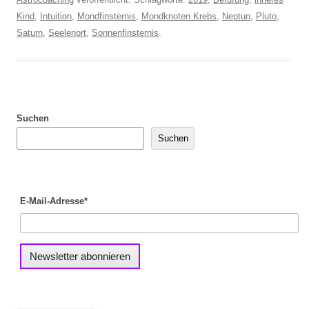
Kind
,
Intuition
,
Mondfinsternis
,
Mondknoten Krebs
,
Neptun
,
Pluto
,
Saturn
,
Seelenort
,
Sonnenfinsternis
.
Suchen
Suchen
E-Mail-Adresse*