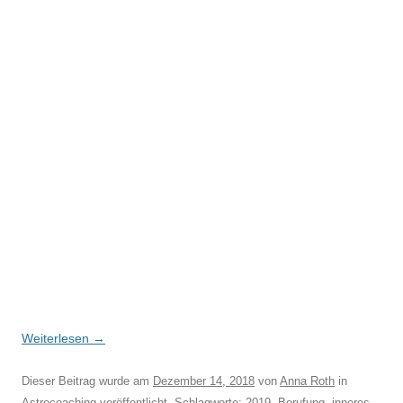
Weiterlesen
→
Dieser Beitrag wurde am
Dezember 14, 2018
von
Anna Roth
in
Astrocoaching
veröffentlicht. Schlagworte:
2019
,
Berufung
,
inneres