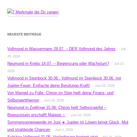
NEUESTE BEITRÄGE
Vollmond in Wassermann 29.07. – DER Vollmond des Jahres
Juli
29, 2026
Neumond in Krebs 14.07. – Begrenzung oder Wachstum?
Juli 13,
2026
Vollmond in Steinbock 30.06.: Vollmond im Steinbock 30.06. mit
Jupiter-Feuer: Entfache deine Berufungs-Kraft!
Juni 29, 2026
Von Mangel zu Fülle: Chiron im Stier heilt deine Finanz- und
Selbstwertthemen
Juni 18, 2026
Neumond in Zwillinge 15.06: Chiron heilt Selbstzweifel –
Bewusstsein erschafft Materie ✨
Juni 10, 2026
Sommersonnenwende im Juni ☀️ Jupiter im Löwen bringt Glück, Mut
und strahlende Chancen
Juni 1, 2026
Schütze-Vollmond 31.05: Veränderung beginnt jetzt