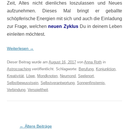
Zeit, Altes nicht dienliches loszulassen und Neues
aufzunehmen. Dieses Mal bringt er geballte
schöpferische Energien mit sich und auch die Einladung
zur Frage, welchen
neuen Zyklus
Du in deinem Leben
einleiten möchtest.
Weiterlesen
→
Dieser Beitrag wurde am
August 16, 2017
von
Anna Roth
in
Astrocoaching
veröffentlicht. Schlagworte:
Berufung
,
Konjunktion
,
Kreativität
,
Löwe
,
Mondknoten
,
Neumond
,
Seelenort
,
Selbstbewusstsein
,
Selbstverantwortung
,
Sonnenfinsternis
,
Verbindung
,
Verspieltheit
.
Beitragsnavigation
←
Ältere Beiträge