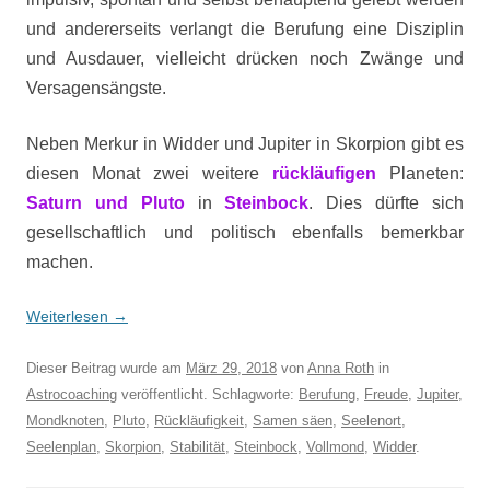
und andererseits verlangt die Berufung eine Disziplin
und Ausdauer, vielleicht drücken noch Zwänge und
Versagensängste.
Neben Merkur in Widder und Jupiter in Skorpion gibt es
diesen Monat zwei weitere
rückläufigen
Planeten:
Saturn und Pluto
in
Steinbock
. Dies dürfte sich
gesellschaftlich und politisch ebenfalls bemerkbar
machen.
Weiterlesen
→
Dieser Beitrag wurde am
März 29, 2018
von
Anna Roth
in
Astrocoaching
veröffentlicht. Schlagworte:
Berufung
,
Freude
,
Jupiter
,
Mondknoten
,
Pluto
,
Rückläufigkeit
,
Samen säen
,
Seelenort
,
Seelenplan
,
Skorpion
,
Stabilität
,
Steinbock
,
Vollmond
,
Widder
.