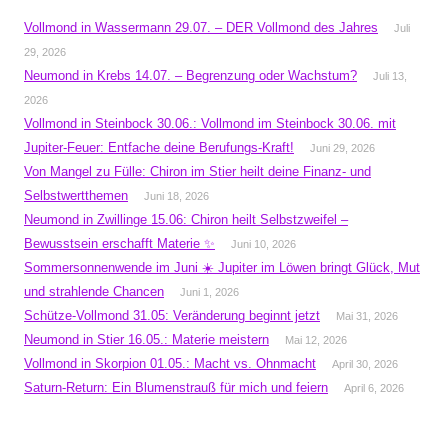
Vollmond in Wassermann 29.07. – DER Vollmond des Jahres
Juli
29, 2026
Neumond in Krebs 14.07. – Begrenzung oder Wachstum?
Juli 13,
2026
Vollmond in Steinbock 30.06.: Vollmond im Steinbock 30.06. mit
Jupiter-Feuer: Entfache deine Berufungs-Kraft!
Juni 29, 2026
Von Mangel zu Fülle: Chiron im Stier heilt deine Finanz- und
Selbstwertthemen
Juni 18, 2026
Neumond in Zwillinge 15.06: Chiron heilt Selbstzweifel –
Bewusstsein erschafft Materie ✨
Juni 10, 2026
Sommersonnenwende im Juni ☀️ Jupiter im Löwen bringt Glück, Mut
und strahlende Chancen
Juni 1, 2026
Schütze-Vollmond 31.05: Veränderung beginnt jetzt
Mai 31, 2026
Neumond in Stier 16.05.: Materie meistern
Mai 12, 2026
Vollmond in Skorpion 01.05.: Macht vs. Ohnmacht
April 30, 2026
Saturn-Return: Ein Blumenstrauß für mich und feiern
April 6, 2026