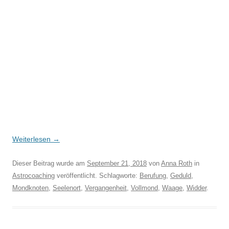
Weiterlesen
→
Dieser Beitrag wurde am
September 21, 2018
von
Anna Roth
in
Astrocoaching
veröffentlicht. Schlagworte:
Berufung
,
Geduld
,
Mondknoten
,
Seelenort
,
Vergangenheit
,
Vollmond
,
Waage
,
Widder
.