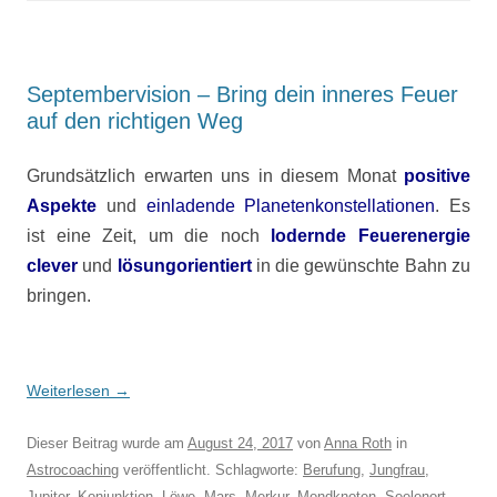
Septembervision – Bring dein inneres Feuer
auf den richtigen Weg
Grundsätzlich erwarten uns in diesem Monat
positive
Aspekte
und
einladende Planetenkonstellationen
. Es
ist eine Zeit, um die noch
lodernde Feuerenergie
clever
und
lösungorientiert
in die gewünschte Bahn zu
bringen.
Weiterlesen
→
Dieser Beitrag wurde am
August 24, 2017
von
Anna Roth
in
Astrocoaching
veröffentlicht. Schlagworte:
Berufung
,
Jungfrau
,
Jupiter
,
Konjunktion
,
Löwe
,
Mars
,
Merkur
,
Mondknoten
,
Seelenort
,