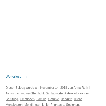
Weiterlesen
→
Dieser Beitrag wurde am
November 14, 2018
von
Anna Roth
in
Astrocoaching
veröffentlicht. Schlagworte:
Astrokartographie
,
Berufung
,
Emotionen
,
Familie
,
Gefühle
,
Herkunft
,
Krebs
,
Mondknoten
,
Mondknoten-Linie
,
Phantasie
,
Seelenort
.