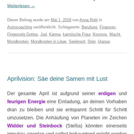
Weiterlesen
→
Dieser Beitrag wurde am
Mai 1, 2018
von
Anna Roth
in
Astrocoaching
veröffentlicht. Schlagworte:
Berufung
,
Finanzen
,
Fingerzeig Gottes
,
Jod
,
Karma
,
karmische Figur
,
Kosmos
,
Macht
,
Mondknoten
,
Mondknoten in Löwe
,
Seelenort
,
Stier
,
Uranus
.
Aprilvision: Säe deine Samen mit Lust
Der gesamte April ist aufgrund seiner
erdigen
und
feurigen
Energie
eine Einladung, an deinen Vorhaben
dran zu bleiben und sie entspannt Schritt für Schritt
umzusetzen. Die Anhäufung von Planeten im Zeichen
Widder und Steinbock
(Stellia) könnten einerseits
impulsiv, spontan und selbst behauptend gelebt werden