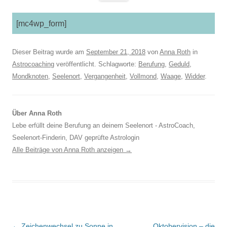
[mc4wp_form]
Dieser Beitrag wurde am
September 21, 2018
von
Anna Roth
in
Astrocoaching
veröffentlicht. Schlagworte:
Berufung
,
Geduld
,
Mondknoten
,
Seelenort
,
Vergangenheit
,
Vollmond
,
Waage
,
Widder
.
Über Anna Roth
Lebe erfüllt deine Berufung an deinem Seelenort - AstroCoach,
Seelenort-Finderin, DAV geprüfte Astrologin
Alle Beiträge von Anna Roth anzeigen
→
Beitragsnavigation
←
Zeichenwechsel zu Sonne in
Oktobervision – die