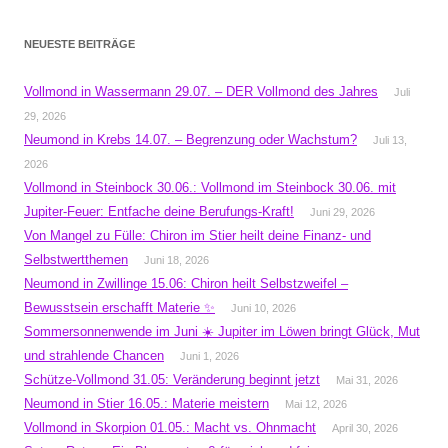
NEUESTE BEITRÄGE
Vollmond in Wassermann 29.07. – DER Vollmond des Jahres
Juli
29, 2026
Neumond in Krebs 14.07. – Begrenzung oder Wachstum?
Juli 13,
2026
Vollmond in Steinbock 30.06.: Vollmond im Steinbock 30.06. mit
Jupiter-Feuer: Entfache deine Berufungs-Kraft!
Juni 29, 2026
Von Mangel zu Fülle: Chiron im Stier heilt deine Finanz- und
Selbstwertthemen
Juni 18, 2026
Neumond in Zwillinge 15.06: Chiron heilt Selbstzweifel –
Bewusstsein erschafft Materie ✨
Juni 10, 2026
Sommersonnenwende im Juni ☀️ Jupiter im Löwen bringt Glück, Mut
und strahlende Chancen
Juni 1, 2026
Schütze-Vollmond 31.05: Veränderung beginnt jetzt
Mai 31, 2026
Neumond in Stier 16.05.: Materie meistern
Mai 12, 2026
Vollmond in Skorpion 01.05.: Macht vs. Ohnmacht
April 30, 2026