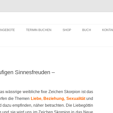
ching
Zum
Inhalt
ANGEBOTE
TERMIN BUCHEN
SHOP
BUCH
KONTA
springen
äufigen Sinnesfreuden –
as wässrige weibliche fixe Zeichen Skorpion ist das
dürfen die Themen
Liebe, Beziehung, Sexualität
und
d dazu empfinden, näher betrachten. Die Liebegöttin
g und sie wird uns im Zeichen Skorpion in das Neue