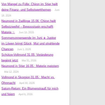
Von Mangel zu Fülle: Chiron im Stier heilt
deine Finanz- und Selbstwertthemen
Juni
18, 2026
Neumond in Zwillinge 15.06: Chiron heilt
Selbstzweifel – Bewusstsein erschafft
Materie ✨
Juni 10, 2026
Sommersonnenwende im Juni ☀️ Jupiter
im Löwen bringt Glück, Mut und strahlende
Chancen
Juni 1, 2026
Schütze-Vollmond 31.05: Veränderung
beginnt jetzt
Mai 31, 2026
Neumond in Stier 16.05.: Materie meistern
Mai 12, 2026
Vollmond in Skorpion 01.05.: Macht vs.
Ohnmacht
April 30, 2026
Saturn-Return: Ein Blumenstrauß für mich
und feiern
April 6, 2026