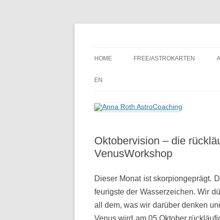
Seelenort-Finderin – AstroCoach
Anna Roth AstroCoa
HOME
FREE/ASTROKARTEN
EN
Oktobervision – die rückl
VenusWorkshop
Dieser Monat ist skorpiongeprägt. D
feurigste der Wasserzeichen. Wir 
all dem, was wir darüber denken un
Venus wird am 05.Oktober rückläufi