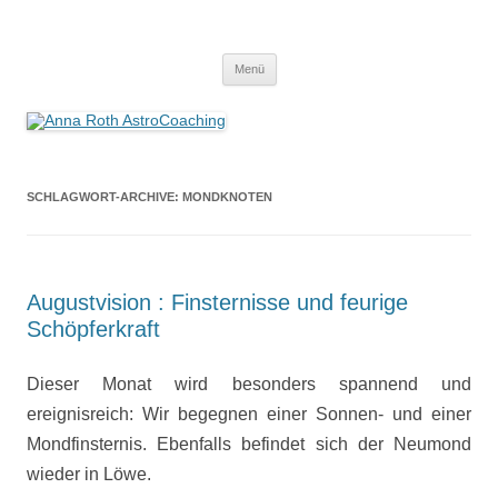
Anna Roth AstroCoaching
Seelenort-Finderin – AstroCoach
Zum
Menü
Inhalt
springen
SCHLAGWORT-ARCHIVE:
MONDKNOTEN
Augustvision : Finsternisse und feurige
Schöpferkraft
Dieser Monat wird besonders spannend und
ereignisreich: Wir begegnen einer Sonnen- und einer
Mondfinsternis. Ebenfalls befindet sich der Neumond
wieder in Löwe.