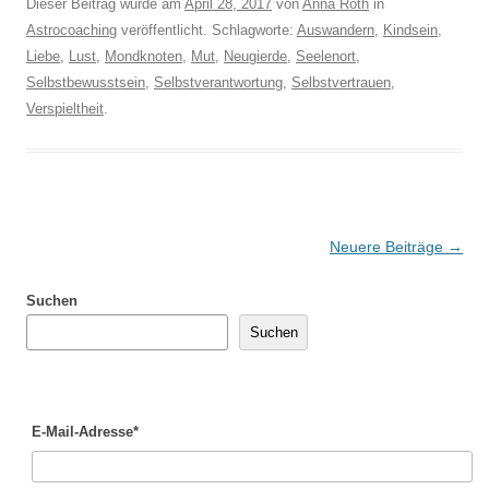
Dieser Beitrag wurde am
April 28, 2017
von
Anna Roth
in
Astrocoaching
veröffentlicht. Schlagworte:
Auswandern
,
Kindsein
,
Liebe
,
Lust
,
Mondknoten
,
Mut
,
Neugierde
,
Seelenort
,
Selbstbewusstsein
,
Selbstverantwortung
,
Selbstvertrauen
,
Verspieltheit
.
Beitragsnavigation
Neuere Beiträge
→
Suchen
Suchen
E-Mail-Adresse*