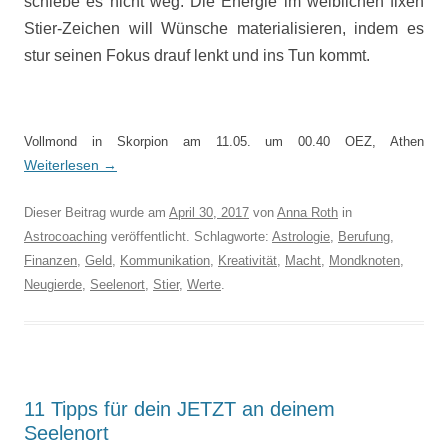
schiebe es nicht weg. Die Energie im weiblichen fixen
Stier-Zeichen will Wünsche materialisieren, indem es
stur seinen Fokus drauf lenkt und ins Tun kommt.
Vollmond in Skorpion am 11.05. um 00.40 OEZ, Athen
Weiterlesen
→
Dieser Beitrag wurde am
April 30, 2017
von
Anna Roth
in
Astrocoaching
veröffentlicht. Schlagworte:
Astrologie
,
Berufung
,
Finanzen
,
Geld
,
Kommunikation
,
Kreativität
,
Macht
,
Mondknoten
,
Neugierde
,
Seelenort
,
Stier
,
Werte
.
11 Tipps für dein JETZT an deinem
Seelenort