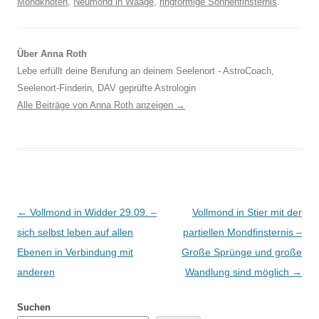
Mondknoten
,
Neumond in Waage
,
ringförmige Sonnenfinsternis
.
Über Anna Roth
Lebe erfüllt deine Berufung an deinem Seelenort - AstroCoach,
Seelenort-Finderin, DAV geprüfte Astrologin
Alle Beiträge von Anna Roth anzeigen
→
Beitragsnavigation
←
Vollmond in Widder 29.09. –
Vollmond in Stier mit der
sich selbst leben auf allen
partiellen Mondfinsternis –
Ebenen in Verbindung mit
Große Sprünge und große
anderen
Wandlung sind möglich
→
Suchen