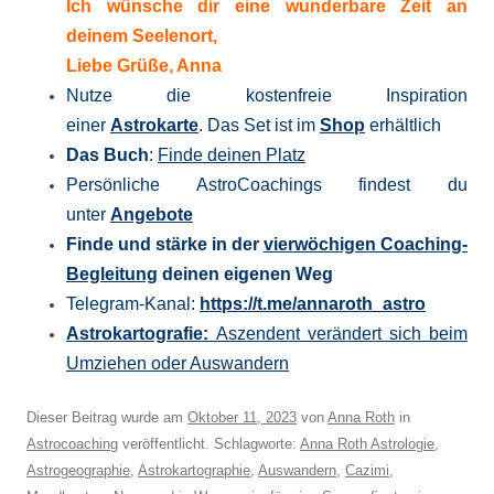
Ich wünsche dir eine wunderbare Zeit an
deinem Seelenort,
Liebe Grüße, Anna
Nutze die kostenfreie Inspiration
einer
Astrokarte
. Das Set ist im
Shop
erhältlich
Das Buch
:
Finde deinen Platz
Persönliche AstroCoachings findest du
unter
Angebote
Finde und stärke in der
vierwöchigen Coaching-
Begleitung
deinen eigenen Weg
Telegram-Kanal:
https://t.me/
annaroth_astro
Astrokartografie:
Aszendent verändert sich beim
Umziehen oder Auswandern
Dieser Beitrag wurde am
Oktober 11, 2023
von
Anna Roth
in
Astrocoaching
veröffentlicht. Schlagworte:
Anna Roth Astrologie
,
Astrogeographie
,
Astrokartographie
,
Auswandern
,
Cazimi
,