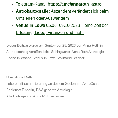
Telegram-Kanal:
https://t.me/annaroth_astro
Astrokartografie:
Aszendent verändert sich beim
Umziehen oder Auswandern
Venus in Löwe
05.06.-09.10.2023 – eine Zeit der
Erlösung, Liebe, Finanzen und mehr
Dieser Beitrag wurde am
September 28, 2023
von
Anna Roth
in
Astrocoaching
veröffentlicht. Schlagworte:
Anna Roth Astrologie
,
Sonne in Waage
,
Venus in Löwe
,
Vollmond
,
Widder
.
Über Anna Roth
Lebe erfüllt deine Berufung an deinem Seelenort - AstroCoach,
Seelenort-Finderin, DAV geprüfte Astrologin
Alle Beiträge von Anna Roth anzeigen
→