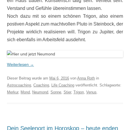
ein Haus bauen. Künstlerisch tätig sein. Verliebt sein.
Verstand und Gefühle übereinstimmen lassen.
Noch dazu mit so einem schönen Trigon, also einem
postiven Aspekt zum machtvollen Pluto in Steinbock, der
Projekte wirklich realisieren will. Trigon zu Jupiter, der
sich ebenfalls im Arbeitsfeld ausdehnt.
Weiterlesen
→
Dieser Beitrag wurde am
Mai 6, 2016
von
Anna Roth
in
Astrocoaching
,
Coaching
,
Life Coaching
veröffentlicht. Schlagworte:
Merkur
,
Mond
,
Neumond
,
Sonne
,
Stier
,
Trigon
,
Venus
.
Dein Seelenort im Horoskop – heute enden