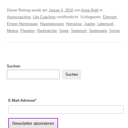
Dieser Beitrag wurde am
Januar 4, 2016
von
Anna Roth
in
Astrocoaching
,
Life Coaching
veröffentlicht. Schlagworte:
Element
,
Ernest Hemingway
,
Hausbetonung
,
Horoskop
,
Jupiter
,
Lebensort
,
Merkur
,
Planeten
,
Rauhnächte
,
Seele
,
Seelenort
,
Seelenweg
,
Sonne
.
Suchen
Suchen
E-Mail-Adresse*