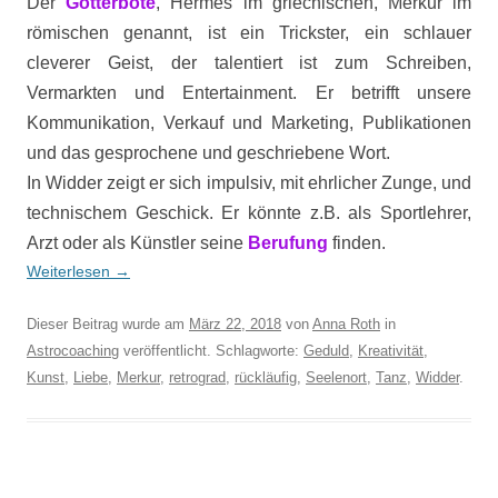
Der
Götterbote
, Hermes im griechischen, Merkur im
römischen genannt, ist ein Trickster, ein schlauer
cleverer Geist, der talentiert ist zum Schreiben,
Vermarkten und Entertainment. Er betrifft unsere
Kommunikation, Verkauf und Marketing, Publikationen
und das gesprochene und geschriebene Wort.
In Widder zeigt er sich impulsiv, mit ehrlicher Zunge, und
technischem Geschick. Er könnte z.B. als Sportlehrer,
Arzt oder als Künstler seine
Berufung
finden.
Weiterlesen
→
Dieser Beitrag wurde am
März 22, 2018
von
Anna Roth
in
Astrocoaching
veröffentlicht. Schlagworte:
Geduld
,
Kreativität
,
Kunst
,
Liebe
,
Merkur
,
retrograd
,
rückläufig
,
Seelenort
,
Tanz
,
Widder
.