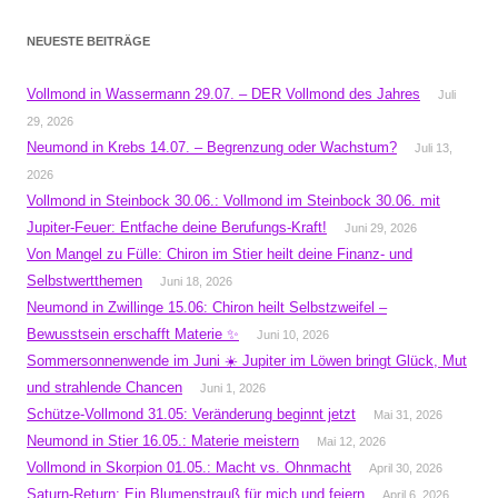
NEUESTE BEITRÄGE
Vollmond in Wassermann 29.07. – DER Vollmond des Jahres
Juli
29, 2026
Neumond in Krebs 14.07. – Begrenzung oder Wachstum?
Juli 13,
2026
Vollmond in Steinbock 30.06.: Vollmond im Steinbock 30.06. mit
Jupiter-Feuer: Entfache deine Berufungs-Kraft!
Juni 29, 2026
Von Mangel zu Fülle: Chiron im Stier heilt deine Finanz- und
Selbstwertthemen
Juni 18, 2026
Neumond in Zwillinge 15.06: Chiron heilt Selbstzweifel –
Bewusstsein erschafft Materie ✨
Juni 10, 2026
Sommersonnenwende im Juni ☀️ Jupiter im Löwen bringt Glück, Mut
und strahlende Chancen
Juni 1, 2026
Schütze-Vollmond 31.05: Veränderung beginnt jetzt
Mai 31, 2026
Neumond in Stier 16.05.: Materie meistern
Mai 12, 2026
Vollmond in Skorpion 01.05.: Macht vs. Ohnmacht
April 30, 2026
Saturn-Return: Ein Blumenstrauß für mich und feiern
April 6, 2026