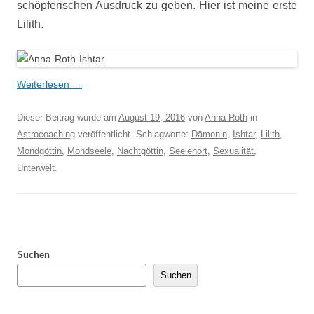
schöpferischen Ausdruck zu geben. Hier ist meine erste
Lilith.
Weiterlesen
→
Dieser Beitrag wurde am
August 19, 2016
von
Anna Roth
in
Astrocoaching
veröffentlicht. Schlagworte:
Dämonin
,
Ishtar
,
Lilith
,
Mondgöttin
,
Mondseele
,
Nachtgöttin
,
Seelenort
,
Sexualität
,
Unterwelt
.
Suchen
Suchen