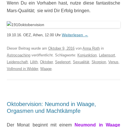
Wenn Du ein Vorhaben hast, nutze diese fantastische
Mars-Qualität; sie wird Dir Erfolg bringen.
Weiterlesen
→
19.10.16. OEZ, Athen, 12.00 Uhr
Dieser Beitrag wurde am
Oktober 9, 2016
von
Anna Roth
in
Astrocoaching
veröffentlicht. Schlagworte:
Konjunktion
,
Lebensort
,
Leidenschaft
,
Lilith
,
Oktober
,
Seelenort
,
Sexualität
,
Skorpion
,
Venus
,
Vollmond in Widder
,
Waage
.
Oktobervision: Neumond in Waage,
Orgasmen und Machtkämpfe
Der Monat beginnt mit einem
Neumond in Waage