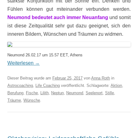
stärkste Konjunktion mit der Sonne ein. Denken und
Fühlen können gut miteinander verbunden werden.
Neumond bedeutet auch immer Neuanfang
und somit
ist diese Zeitqualität sehr gut dazu geeignet, sich den
inneren Bildern, Wünschen und Träumen zu widmen.
Neumond 26.02.17 um 15.57 EET, Athens
Weiterlesen
→
Dieser Beitrag wurde am
Februar 25, 2017
von
Anna Roth
in
Astrocoaching
,
Life Coaching
veröffentlicht. Schlagworte:
Aktion
,
Berufung
,
Fische
,
Lilith
,
Neptun
,
Neumond
,
Seelenort
,
Stille
,
Träume
,
Wünsche
.