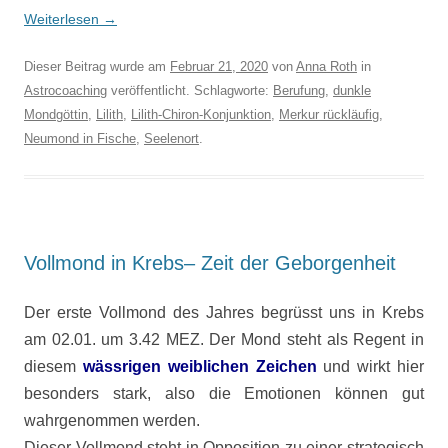
Weiterlesen
→
Dieser Beitrag wurde am
Februar 21, 2020
von
Anna Roth
in
Astrocoaching
veröffentlicht. Schlagworte:
Berufung
,
dunkle
Mondgöttin
,
Lilith
,
Lilith-Chiron-Konjunktion
,
Merkur rückläufig
,
Neumond in Fische
,
Seelenort
.
Vollmond in Krebs– Zeit der Geborgenheit
Der erste Vollmond des Jahres begrüsst uns in Krebs
am 02.01. um 3.42 MEZ. Der Mond steht als Regent in
diesem
wässrigen weiblichen Zeichen
und wirkt hier
besonders stark, also die Emotionen können gut
wahrgenommen werden.
Dieser Vollmond steht in Opposition zu einer strategisch