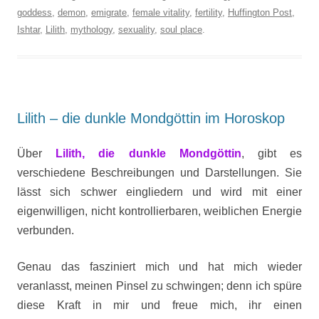
goddess
,
demon
,
emigrate
,
female vitality
,
fertility
,
Huffington Post
,
Ishtar
,
Lilith
,
mythology
,
sexuality
,
soul place
.
Lilith – die dunkle Mondgöttin im Horoskop
Über
Lilith, die dunkle Mondgöttin
, gibt es
verschiedene Beschreibungen und Darstellungen. Sie
lässt sich schwer eingliedern und wird mit einer
eigenwilligen, nicht kontrollierbaren, weiblichen Energie
verbunden.
Genau das fasziniert mich und hat mich wieder
veranlasst, meinen Pinsel zu schwingen; denn ich spüre
diese Kraft in mir und freue mich, ihr einen