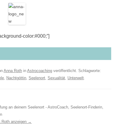
kground-color:#000;”]
on
Anna Roth
in
Astrocoaching
veröffentlicht. Schlagworte:
le
,
Nachtgöttin
,
Seelenort
,
Sexualität
,
Unterwelt
.
ufung an deinem Seelenort - AstroCoach, Seelenort-Finderin,
in
a Roth anzeigen
→