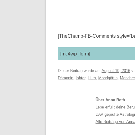
[TheChamp-FB-Comments style=”bac
[mc4wp_form]
Dieser Beitrag wurde am
August 19, 2016
v
Dämonin
,
Ishtar
,
Lilith
,
Mondgöttin
,
Mondsee
Über Anna Roth
Lebe erfüllt deine Ber
DAV geprüfte Astrolog
Alle Beiträge von Ann