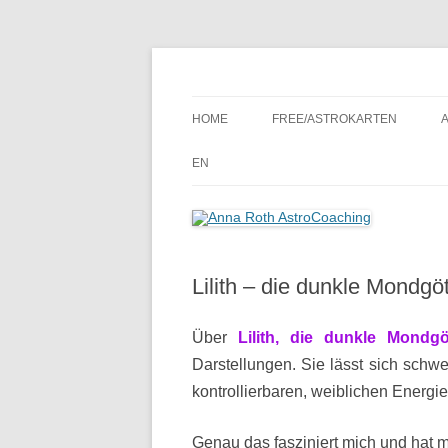
Seelenort-Finderin – AstroCoach
Anna Roth AstroCoa
HOME
FREE/ASTROKARTEN
EN
Lilith – die dunkle Mondgö
Über
Lilith, die dunkle Mondgö
Darstellungen. Sie lässt sich schwer
kontrollierbaren, weiblichen Energ
Genau das fasziniert mich und hat 