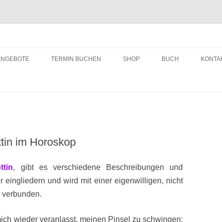
ching
Zum
Inhalt
ANGEBOTE
TERMIN BUCHEN
SHOP
BUCH
KONTA
springen
ttin im Horoskop
ttin
, gibt es verschiedene Beschreibungen und
 eingliedern und wird mit einer eigenwilligen, nicht
ie verbunden.
mich wieder veranlasst, meinen Pinsel zu schwingen;