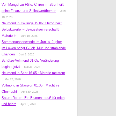
Von Mangel zu Fülle: Chiron im Stier heilt
deine Finanz- und Selbstwertthemen
Juni
18, 2026
Neumond in Zwillinge 15.06: Chiron heilt
Selbstzweifel – Bewusstsein erschafft
Materie ✨
Juni 10, 2026
Sommersonnenwende im Juni ☀️ Jupiter
im Löwen bringt Glück, Mut und strahlende
Chancen
Juni 1, 2026
Schütze-Vollmond 31.05: Veränderung
beginnt jetzt
Mai 31, 2026
Neumond in Stier 16.05.: Materie meistern
Mai 12, 2026
Vollmond in Skorpion 01.05.: Macht vs.
Ohnmacht
April 30, 2026
Saturn-Return: Ein Blumenstrauß für mich
und feiern
April 6, 2026