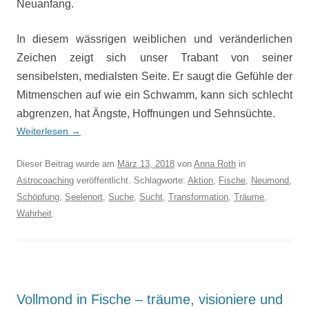
Neuanfang.
In diesem wässrigen weiblichen und veränderlichen
Zeichen zeigt sich unser Trabant von seiner
sensibelsten, medialsten Seite. Er saugt die Gefühle der
Mitmenschen auf wie ein Schwamm, kann sich schlecht
abgrenzen, hat Ängste, Hoffnungen und Sehnsüchte.
Weiterlesen
→
Dieser Beitrag wurde am
März 13, 2018
von
Anna Roth
in
Astrocoaching
veröffentlicht. Schlagworte:
Aktion
,
Fische
,
Neumond
,
Schöpfung
,
Seelenort
,
Suche
,
Sucht
,
Transformation
,
Träume
,
Wahrheit
.
Vollmond in Fische – träume, visioniere und