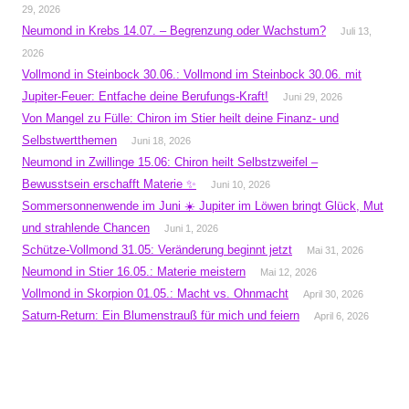
29, 2026
Neumond in Krebs 14.07. – Begrenzung oder Wachstum?
Juli 13,
2026
Vollmond in Steinbock 30.06.: Vollmond im Steinbock 30.06. mit
Jupiter-Feuer: Entfache deine Berufungs-Kraft!
Juni 29, 2026
Von Mangel zu Fülle: Chiron im Stier heilt deine Finanz- und
Selbstwertthemen
Juni 18, 2026
Neumond in Zwillinge 15.06: Chiron heilt Selbstzweifel –
Bewusstsein erschafft Materie ✨
Juni 10, 2026
Sommersonnenwende im Juni ☀️ Jupiter im Löwen bringt Glück, Mut
und strahlende Chancen
Juni 1, 2026
Schütze-Vollmond 31.05: Veränderung beginnt jetzt
Mai 31, 2026
Neumond in Stier 16.05.: Materie meistern
Mai 12, 2026
Vollmond in Skorpion 01.05.: Macht vs. Ohnmacht
April 30, 2026
Saturn-Return: Ein Blumenstrauß für mich und feiern
April 6, 2026