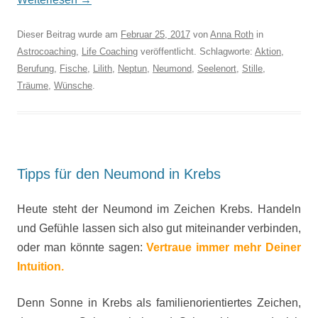
Dieser Beitrag wurde am
Februar 25, 2017
von
Anna Roth
in
Astrocoaching
,
Life Coaching
veröffentlicht. Schlagworte:
Aktion
,
Berufung
,
Fische
,
Lilith
,
Neptun
,
Neumond
,
Seelenort
,
Stille
,
Träume
,
Wünsche
.
Tipps für den Neumond in Krebs
Heute steht der Neumond im Zeichen Krebs. Handeln
und Gefühle lassen sich also gut miteinander verbinden,
oder man könnte sagen:
Vertraue immer mehr Deiner
Intuition.
Denn Sonne in Krebs als familienorientiertes Zeichen,