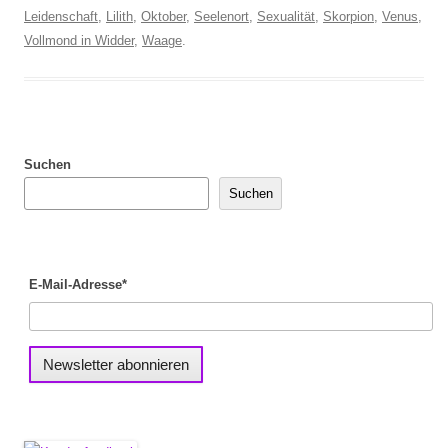
Leidenschaft
,
Lilith
,
Oktober
,
Seelenort
,
Sexualität
,
Skorpion
,
Venus
,
Vollmond in Widder
,
Waage
.
Suchen
Suchen
E-Mail-Adresse*