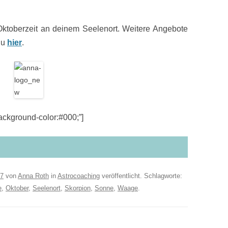
Oktoberzeit an deinem Seelenort. Weitere Angebote
Du
hier
.
kground-color:#000;”]
17
von
Anna Roth
in
Astrocoaching
veröffentlicht. Schlagworte:
e
,
Oktober
,
Seelenort
,
Skorpion
,
Sonne
,
Waage
.