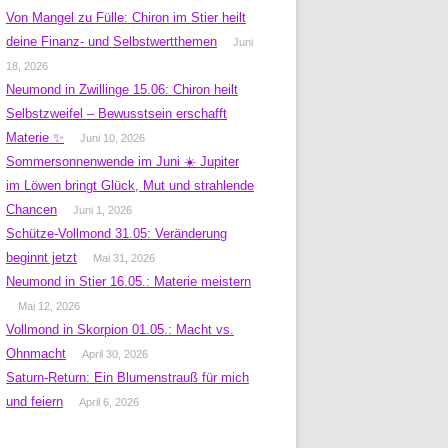
Von Mangel zu Fülle: Chiron im Stier heilt
deine Finanz- und Selbstwertthemen
Juni
18, 2026
Neumond in Zwillinge 15.06: Chiron heilt
Selbstzweifel – Bewusstsein erschafft
Materie ✨
Juni 10, 2026
Sommersonnenwende im Juni ☀️ Jupiter
im Löwen bringt Glück, Mut und strahlende
Chancen
Juni 1, 2026
Schütze-Vollmond 31.05: Veränderung
beginnt jetzt
Mai 31, 2026
Neumond in Stier 16.05.: Materie meistern
Mai 12, 2026
Vollmond in Skorpion 01.05.: Macht vs.
Ohnmacht
April 30, 2026
Saturn-Return: Ein Blumenstrauß für mich
und feiern
April 6, 2026