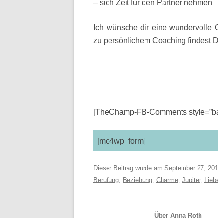
– sich Zeit für den Partner nehmen
Ich wünsche dir eine wundervolle 
zu persönlichem Coaching findest 
[TheChamp-FB-Comments style=”bac
[mc4wp_form]
Dieser Beitrag wurde am
September 27, 20
Berufung
,
Beziehung
,
Charme
,
Jupiter
,
Lieb
Über Anna Roth