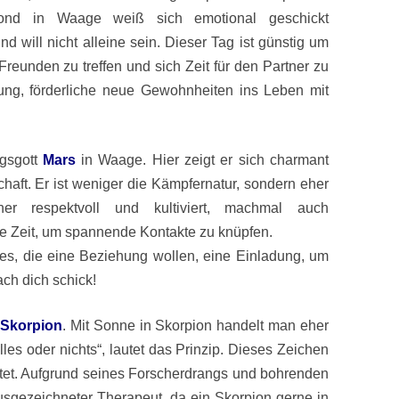
ond in Waage weiß sich emotional geschickt
d will nicht alleine sein. Dieser Tag ist günstig um
Freunden zu treffen und sich Zeit für den Partner zu
ng, förderliche neue Gewohnheiten ins Leben mit
gsgott
Mars
in Waage. Hier zeigt er sich charmant
chaft. Er ist weniger die Kämpfernatur, sondern eher
her respektvoll und kultiviert, machmal auch
e Zeit, um spannende Kontakte zu knüpfen.
gles, die eine Beziehung wollen, eine Einladung, um
ch dich schick!
 Skorpion
. Mit Sonne in Skorpion handelt man eher
les oder nichts“, lautet das Prinzip. Dieses Zeichen
tattet. Aufgrund seines Forscherdrangs und bohrenden
usgezeichneter Therapeut, da ein Skorpion gerne in