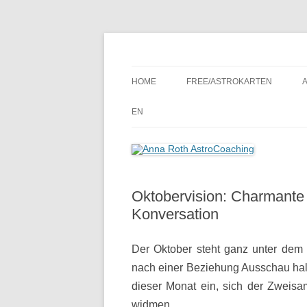
Seelenort-Finderin – AstroCoach
Anna Roth AstroCoa
HOME
FREE/ASTROKARTEN
EN
Oktobervision: Charmant
Konversation
Der Oktober steht ganz unter dem
nach einer Beziehung Ausschau hal
dieser Monat ein, sich der Zweis
widmen.