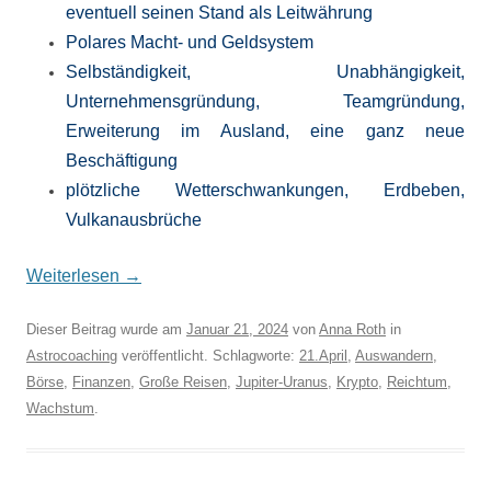
eventuell seinen Stand als Leitwährung
Polares Macht- und Geldsystem
Selbständigkeit, Unabhängigkeit,
Unternehmensgründung, Teamgründung,
Erweiterung im Ausland, eine ganz neue
Beschäftigung
plötzliche Wetterschwankungen, Erdbeben,
Vulkanausbrüche
Weiterlesen
→
Dieser Beitrag wurde am
Januar 21, 2024
von
Anna Roth
in
Astrocoaching
veröffentlicht. Schlagworte:
21.April
,
Auswandern
,
Börse
,
Finanzen
,
Große Reisen
,
Jupiter-Uranus
,
Krypto
,
Reichtum
,
Wachstum
.