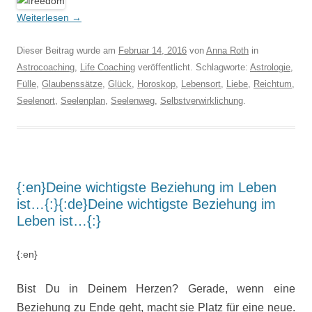
Weiterlesen
→
Dieser Beitrag wurde am
Februar 14, 2016
von
Anna Roth
in
Astrocoaching
,
Life Coaching
veröffentlicht. Schlagworte:
Astrologie
,
Fülle
,
Glaubenssätze
,
Glück
,
Horoskop
,
Lebensort
,
Liebe
,
Reichtum
,
Seelenort
,
Seelenplan
,
Seelenweg
,
Selbstverwirklichung
.
{:en}Deine wichtigste Beziehung im Leben
ist…{:}{:de}Deine wichtigste Beziehung im
Leben ist…{:}
{:en}
Bist Du in Deinem Herzen? Gerade, wenn eine
Beziehung zu Ende geht, macht sie Platz für eine neue.