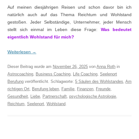
Auf meinen diesjährigen Reisen und schon davor bin ich
natürlich auch auf das Thema Reichtum und Wohlstand
gestoßen. Jeder Selbständige, Unternehmer, jeder Mensch
stellt sich einmal im Leben diese Frage:
Was bedeutet
eigentlich Wohlstand für mich?
Weiterlesen
→
Dieser Beitrag wurde am
November 26, 2025
von
Anna Roth
in
Astrocoaching
,
Business Coaching
,
Life Coaching
,
Seelenort
Berufung
veröffentlicht. Schlagworte:
5 Säulen des Wohlstandes
,
Am
richtigen Ort
,
Berufung leben
,
Familie
,
Finanzen
,
Freunde
,
Gesundheit
,
Liebe
,
Partnerschaft
,
psychologische Astrologie
,
Reichtum
,
Seelenort
,
Wohlstand
.