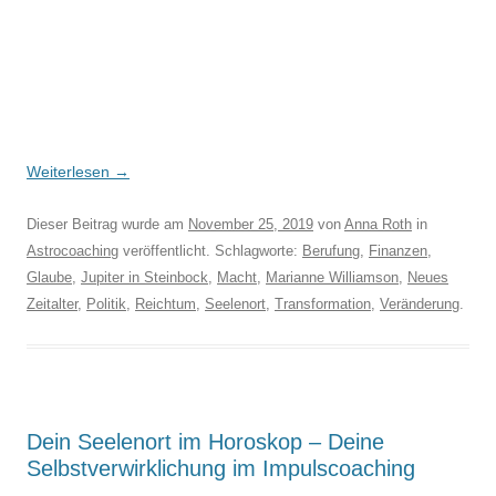
Weiterlesen
→
Dieser Beitrag wurde am
November 25, 2019
von
Anna Roth
in
Astrocoaching
veröffentlicht. Schlagworte:
Berufung
,
Finanzen
,
Glaube
,
Jupiter in Steinbock
,
Macht
,
Marianne Williamson
,
Neues
Zeitalter
,
Politik
,
Reichtum
,
Seelenort
,
Transformation
,
Veränderung
.
Dein Seelenort im Horoskop – Deine
Selbstverwirklichung im Impulscoaching