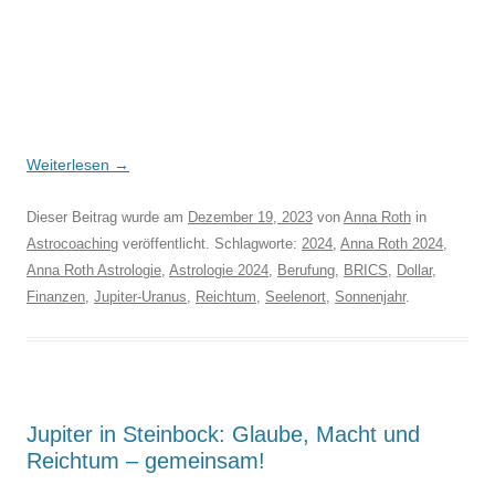
Weiterlesen
→
Dieser Beitrag wurde am
Dezember 19, 2023
von
Anna Roth
in
Astrocoaching
veröffentlicht. Schlagworte:
2024
,
Anna Roth 2024
,
Anna Roth Astrologie
,
Astrologie 2024
,
Berufung
,
BRICS
,
Dollar
,
Finanzen
,
Jupiter-Uranus
,
Reichtum
,
Seelenort
,
Sonnenjahr
.
Jupiter in Steinbock: Glaube, Macht und
Reichtum – gemeinsam!