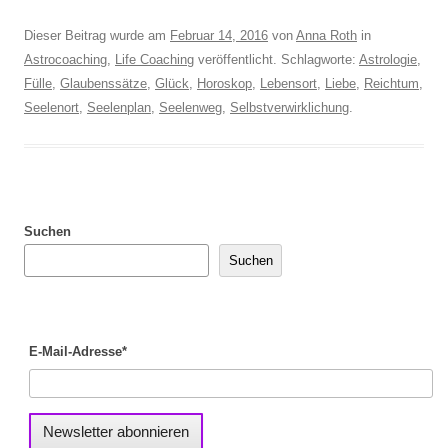
Dieser Beitrag wurde am
Februar 14, 2016
von
Anna Roth
in
Astrocoaching
,
Life Coaching
veröffentlicht. Schlagworte:
Astrologie
,
Fülle
,
Glaubenssätze
,
Glück
,
Horoskop
,
Lebensort
,
Liebe
,
Reichtum
,
Seelenort
,
Seelenplan
,
Seelenweg
,
Selbstverwirklichung
.
Suchen
Suchen
E-Mail-Adresse*