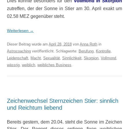
Dies könnte besonders für den
Vollmond in Skorpion
zutreffen, der der Sonne in Stier am 30. April exakt um
02.58 MEZ gegenüber steht.
Weiterlesen
→
Dieser Beitrag wurde am
April 28, 2018
von
Anna Roth
in
Astrocoaching
veröffentlicht. Schlagworte:
Berufung
,
Kontrolle
,
Leidenschaft
,
Macht
,
Sexualität
,
Sinnlichkeit
,
Skorpion
,
Vollmond
,
wässrig
,
weiblich
,
weibliches Business
.
Zeichenwechsel Sternzeichen Stier: sinnlich
und Reichtum liebend
Bereits gestern, dem 20.04. steht die Sonne im Zeichen
Stier. Der Regent dieses erdigen fixen weiblichen