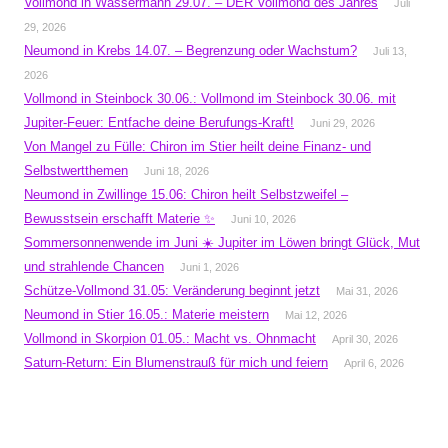
Vollmond in Wassermann 29.07. – DER Vollmond des Jahres
Juli
29, 2026
Neumond in Krebs 14.07. – Begrenzung oder Wachstum?
Juli 13,
2026
Vollmond in Steinbock 30.06.: Vollmond im Steinbock 30.06. mit
Jupiter-Feuer: Entfache deine Berufungs-Kraft!
Juni 29, 2026
Von Mangel zu Fülle: Chiron im Stier heilt deine Finanz- und
Selbstwertthemen
Juni 18, 2026
Neumond in Zwillinge 15.06: Chiron heilt Selbstzweifel –
Bewusstsein erschafft Materie ✨
Juni 10, 2026
Sommersonnenwende im Juni ☀️ Jupiter im Löwen bringt Glück, Mut
und strahlende Chancen
Juni 1, 2026
Schütze-Vollmond 31.05: Veränderung beginnt jetzt
Mai 31, 2026
Neumond in Stier 16.05.: Materie meistern
Mai 12, 2026
Vollmond in Skorpion 01.05.: Macht vs. Ohnmacht
April 30, 2026
Saturn-Return: Ein Blumenstrauß für mich und feiern
April 6, 2026