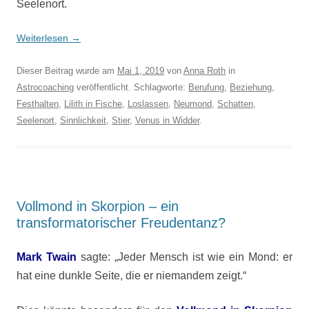
Seelenort.
Weiterlesen
→
Dieser Beitrag wurde am
Mai 1, 2019
von
Anna Roth
in
Astrocoaching
veröffentlicht. Schlagworte:
Berufung
,
Beziehung
,
Festhalten
,
Lilith in Fische
,
Loslassen
,
Neumond
,
Schatten
,
Seelenort
,
Sinnlichkeit
,
Stier
,
Venus in Widder
.
Vollmond in Skorpion – ein
transformatorischer Freudentanz?
Mark Twain
sagte: „Jeder Mensch ist wie ein Mond: er
hat eine dunkle Seite, die er niemandem zeigt.“