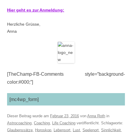
Hier geht es zur Anmeldung:
Herzliche Grüsse,
Anna
[TheChamp-FB-Comments style=”background-
color:#000;”]
[mc4wp_form]
Dieser Beitrag wurde am
Februar 23, 2016
von
Anna Roth
in
Astrocoaching
,
Coaching
,
Life Coaching
veröffentlicht. Schlagworte:
Glaubenssätze
,
Horoskop
,
Lebensort
,
Lust
,
Seelenort
,
Sinnlichkeit
,