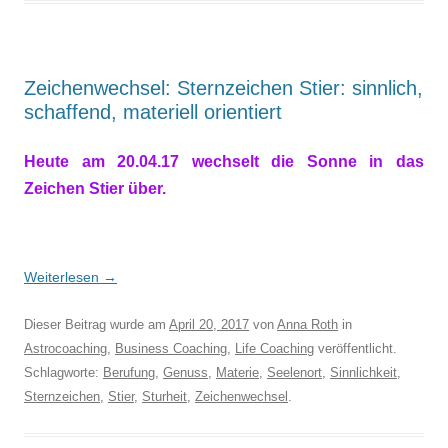
Zeichenwechsel: Sternzeichen Stier: sinnlich,
schaffend, materiell orientiert
Heute am 20.04.17 wechselt die Sonne in das
Zeichen Stier über.
Weiterlesen
→
Dieser Beitrag wurde am
April 20, 2017
von
Anna Roth
in
Astrocoaching
,
Business Coaching
,
Life Coaching
veröffentlicht.
Schlagworte:
Berufung
,
Genuss
,
Materie
,
Seelenort
,
Sinnlichkeit
,
Sternzeichen
,
Stier
,
Sturheit
,
Zeichenwechsel
.