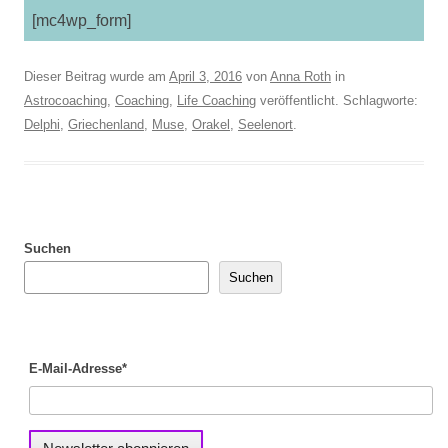
[mc4wp_form]
Dieser Beitrag wurde am
April 3, 2016
von
Anna Roth
in
Astrocoaching
,
Coaching
,
Life Coaching
veröffentlicht. Schlagworte:
Delphi
,
Griechenland
,
Muse
,
Orakel
,
Seelenort
.
Suchen
Suchen
E-Mail-Adresse*