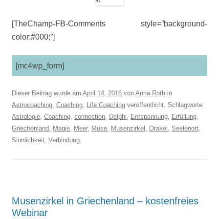
[TheChamp-FB-Comments style=”background-
color:#000;”]
[mc4wp_form]
Dieser Beitrag wurde am
April 14, 2016
von
Anna Roth
in
Astrocoaching
,
Coaching
,
Life Coaching
veröffentlicht. Schlagworte:
Astrologie
,
Coaching
,
connection
,
Delphi
,
Entspannung
,
Erfüllung
,
Griechenland
,
Magie
,
Meer
,
Muse
,
Musenzirkel
,
Orakel
,
Seelenort
,
Sinnlichkeit
,
Verbindung
.
Musenzirkel in Griechenland – kostenfreies
Webinar