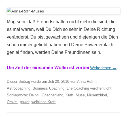
Mag sein, daß Freundschaften nicht mehr die sind, die
es mal waren, weil Du Dich so sehr in Deine Richtung
veränderst. Du bist gewachsen und diejenigen die Dich
schon immer geliebt haben und Deine Power einfach
genial finden, werden Deine FreundInnen sein.
Die Zeit der einsamen Wölfin ist vorbei
Weiterlesen
→
Dieser Beitrag wurde am
Juli 20, 2016
von
Anna Roth
in
Astrocoaching
,
Business Coaching
,
Life Coaching
veröffentlicht.
Schlagworte:
Delphi
,
Griechenland
,
Kraft
,
Muse
,
Musenzirkel
,
Orakel
,
power
,
weibliche Kraft
.