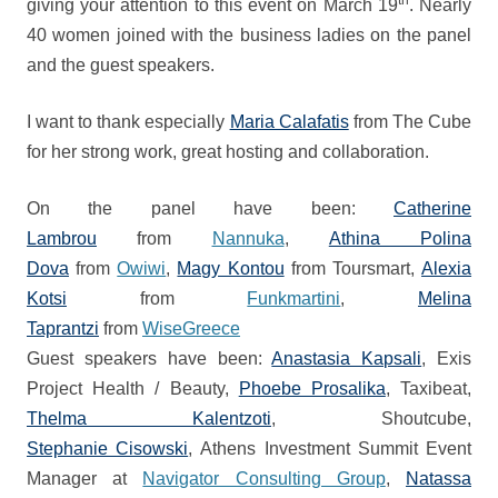
th
giving your attention to this event on March 19
.
Nearly
40 women joined with the business ladies on the panel
and the guest speakers.
I want to thank especially
Maria Calafatis
from The Cube
for her strong work, great hosting and collaboration.
On the panel have been:
Catherine
Lambrou
from
Nannuka
,
Athina Polina
Dova
from
Owiwi
,
Magy Kontou
from Toursmart,
Alexia
Kotsi
from
Funkmartini
,
Melina
Taprantzi
from
WiseGreece
Guest speakers have been:
Anastasia Kapsali
, Exis
Project Health / Beauty,
Phoebe Prosalika
, Taxibeat
,
Thelma Kalentzoti
, Shoutcube,
Stephanie Cisowski
, Athens Investment Summit Event
Manager at
Navigator Consulting Group
,
Natassa