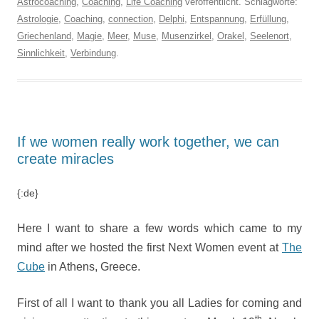
Astrocoaching
,
Coaching
,
Life Coaching
veröffentlicht. Schlagworte:
Astrologie
,
Coaching
,
connection
,
Delphi
,
Entspannung
,
Erfüllung
,
Griechenland
,
Magie
,
Meer
,
Muse
,
Musenzirkel
,
Orakel
,
Seelenort
,
Sinnlichkeit
,
Verbindung
.
If we women really work together, we can
create miracles
{:de}
Here I want to share a few words which came to my
mind after we hosted the first Next Women event at
The
Cube
in Athens, Greece.
First of all I want to thank you all Ladies for coming and