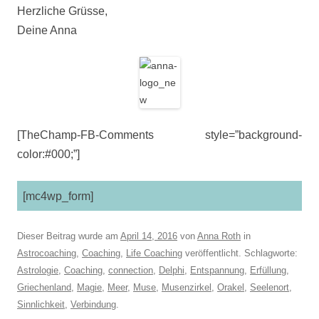
Herzliche Grüsse,
Deine Anna
[TheChamp-FB-Comments style=”background-
color:#000;”]
[mc4wp_form]
Dieser Beitrag wurde am
April 14, 2016
von
Anna Roth
in
Astrocoaching
,
Coaching
,
Life Coaching
veröffentlicht. Schlagworte:
Astrologie
,
Coaching
,
connection
,
Delphi
,
Entspannung
,
Erfüllung
,
Griechenland
,
Magie
,
Meer
,
Muse
,
Musenzirkel
,
Orakel
,
Seelenort
,
Sinnlichkeit
,
Verbindung
.