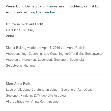
Wenn Du in Deine Zukfunft investieren möchtest, kannst Du
ein Einzelcoaching
hier buchen
.
Ich freue mich auf Dich!
Herzliche Grüsse,
Anna
Dieser Beitrag wurde am
April 4, 2016
von
Anna Roth
in
Astrocoaching
,
Coaching
,
Life Coaching
veröffentlicht. Schlagworte:
Astrologie
,
Horoskop
,
Lebensort
,
Seelenort
,
Seelenplan
,
Selbstverwirklichung
.
Über Anna Roth
Lebe erfüllt deine Berufung an deinem Seelenort - AstroCoach,
Seelenort-Finderin, DAV geprüfte Astrologin
Alle Beiträge von Anna Roth anzeigen
→