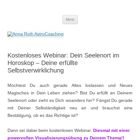
Anna Roth AstroCoaching
Seelenort-Finderin – AstroCoach
Zum
Menü
Inhalt
springen
Kostenloses Webinar: Dein Seelenort im
Horoskop – Deine erfüllte
Selbstverwirklichung
Möchtest Du auch gerade Altes loslassen und Neues
Magisches in Dein Leben ziehen? Bist Du erfüllt an Deinem
Seelenort oder zieht es Dich woanders hin? Fängst Du gerade
mit Deiner Selbständigkeit neu an und brauchst eine
Bestätigung, ob es das Richtige ist?
Dann sei dabei beim kostenlosen Webinar.
Diesmal mit einer
powervollen Visualisierungsübung zu Deinem Thema!!