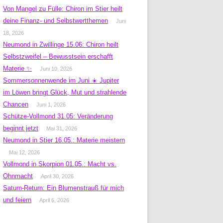
Von Mangel zu Fülle: Chiron im Stier heilt
deine Finanz- und Selbstwertthemen
Juni
18, 2026
Neumond in Zwillinge 15.06: Chiron heilt
Selbstzweifel – Bewusstsein erschafft
Materie ✨
Juni 10, 2026
Sommersonnenwende im Juni ☀️ Jupiter
im Löwen bringt Glück, Mut und strahlende
Chancen
Juni 1, 2026
Schütze-Vollmond 31.05: Veränderung
beginnt jetzt
Mai 31, 2026
Neumond in Stier 16.05.: Materie meistern
Mai 12, 2026
Vollmond in Skorpion 01.05.: Macht vs.
Ohnmacht
April 30, 2026
Saturn-Return: Ein Blumenstrauß für mich
und feiern
April 6, 2026