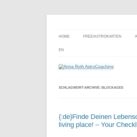
Seelenort-Finderin – AstroCoach
Anna Roth AstroCoa
HOME
FREE/ASTROKARTEN
EN
SCHLAGWORT-ARCHIVE:
BLOCKAGES
{:de}Finde Deinen Lebensor
living place! – Your Checkli