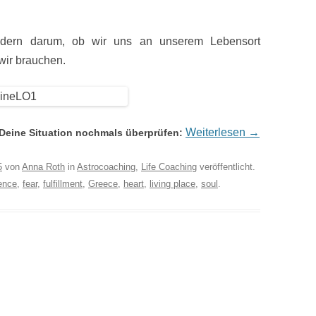
ndern darum, ob wir uns an unserem Lebensort
 wir brauchen.
Weiterlesen
→
Deine Situation nochmals überprüfen:
5
von
Anna Roth
in
Astrocoaching
,
Life Coaching
veröffentlicht.
ence
,
fear
,
fulfillment
,
Greece
,
heart
,
living place
,
soul
.