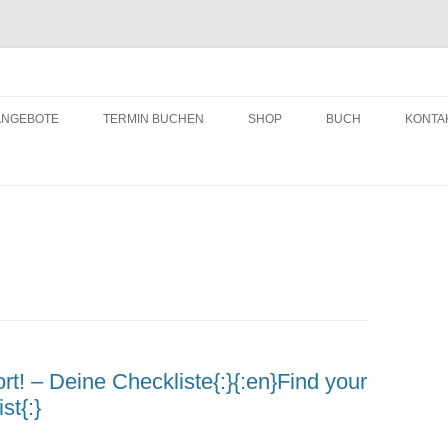
ching
Zum
Inhalt
ANGEBOTE
TERMIN BUCHEN
SHOP
BUCH
KONTA
springen
t! – Deine Checkliste{:}{:en}Find your
st{:}