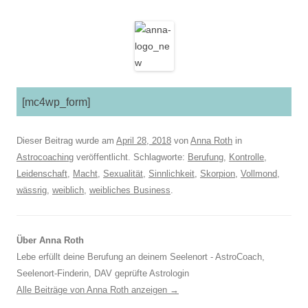
[mc4wp_form]
Dieser Beitrag wurde am
April 28, 2018
von
Anna Roth
in
Astrocoaching
veröffentlicht. Schlagworte:
Berufung
,
Kontrolle
,
Leidenschaft
,
Macht
,
Sexualität
,
Sinnlichkeit
,
Skorpion
,
Vollmond
,
wässrig
,
weiblich
,
weibliches Business
.
Über Anna Roth
Lebe erfüllt deine Berufung an deinem Seelenort - AstroCoach,
Seelenort-Finderin, DAV geprüfte Astrologin
Alle Beiträge von Anna Roth anzeigen
→