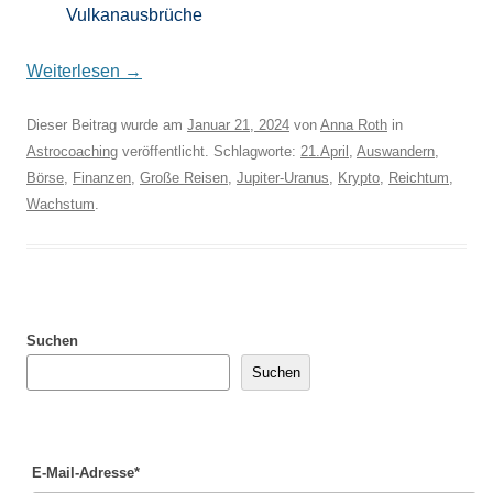
Vulkanausbrüche
Weiterlesen
→
Dieser Beitrag wurde am
Januar 21, 2024
von
Anna Roth
in
Astrocoaching
veröffentlicht. Schlagworte:
21.April
,
Auswandern
,
Börse
,
Finanzen
,
Große Reisen
,
Jupiter-Uranus
,
Krypto
,
Reichtum
,
Wachstum
.
Suchen
Suchen
E-Mail-Adresse*