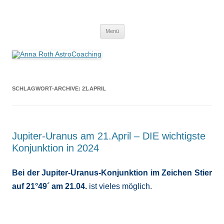
Anna Roth AstroCoaching
Seelenort-Finderin – AstroCoach
Zum
Menü
Inhalt
springen
SCHLAGWORT-ARCHIVE:
21.APRIL
Jupiter-Uranus am 21.April – DIE wichtigste
Konjunktion in 2024
Bei der Jupiter-Uranus-Konjunktion im Zeichen Stier
auf 21°49´ am 21.04.
ist vieles möglich.