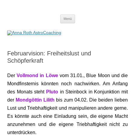
Anna Roth AstroCoaching
Seelenort-Finderin – AstroCoach
Zum
Menü
Inhalt
springen
Februarvision: Freiheitslust und
Schöpferkraft
Der
Vollmond in Löwe
vom 31.01., Blue Moon und die
Mondfinsternis könnten noch nachwirken. Am Anfang
des Monats steht
Pluto
in Steinbock in Konjunktion mit
der
Mondgöttin Lilith
bis zum 04.02. Die beiden lieben
Lust und Triebhaftigkeit und manipulieren andere gerne.
Es könnte auch eine Einladung sein, die eigene Macht
anzunehmen und die eigene Triebhaftigkeit nicht zu
unterdrücken.