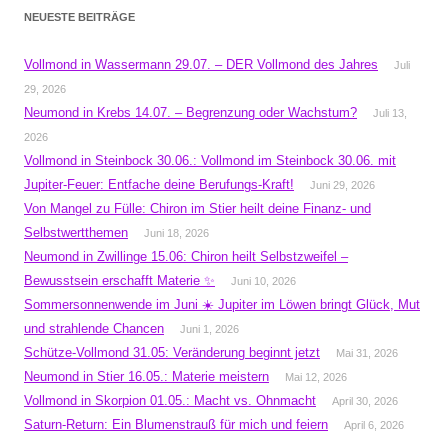
NEUESTE BEITRÄGE
Vollmond in Wassermann 29.07. – DER Vollmond des Jahres
Juli
29, 2026
Neumond in Krebs 14.07. – Begrenzung oder Wachstum?
Juli 13,
2026
Vollmond in Steinbock 30.06.: Vollmond im Steinbock 30.06. mit
Jupiter-Feuer: Entfache deine Berufungs-Kraft!
Juni 29, 2026
Von Mangel zu Fülle: Chiron im Stier heilt deine Finanz- und
Selbstwertthemen
Juni 18, 2026
Neumond in Zwillinge 15.06: Chiron heilt Selbstzweifel –
Bewusstsein erschafft Materie ✨
Juni 10, 2026
Sommersonnenwende im Juni ☀️ Jupiter im Löwen bringt Glück, Mut
und strahlende Chancen
Juni 1, 2026
Schütze-Vollmond 31.05: Veränderung beginnt jetzt
Mai 31, 2026
Neumond in Stier 16.05.: Materie meistern
Mai 12, 2026
Vollmond in Skorpion 01.05.: Macht vs. Ohnmacht
April 30, 2026
Saturn-Return: Ein Blumenstrauß für mich und feiern
April 6, 2026