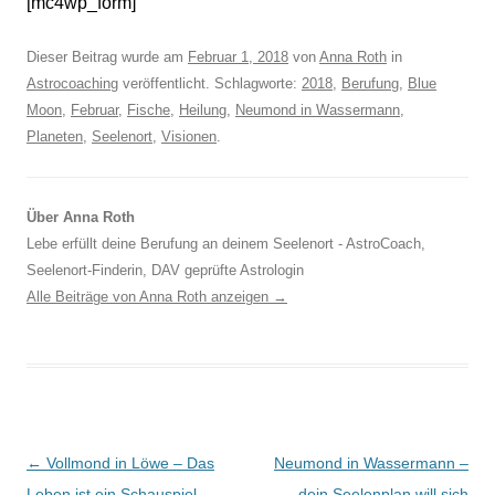
[mc4wp_form]
Dieser Beitrag wurde am
Februar 1, 2018
von
Anna Roth
in
Astrocoaching
veröffentlicht. Schlagworte:
2018
,
Berufung
,
Blue
Moon
,
Februar
,
Fische
,
Heilung
,
Neumond in Wassermann
,
Planeten
,
Seelenort
,
Visionen
.
Über Anna Roth
Lebe erfüllt deine Berufung an deinem Seelenort - AstroCoach,
Seelenort-Finderin, DAV geprüfte Astrologin
Alle Beiträge von Anna Roth anzeigen
→
Beitragsnavigation
←
Vollmond in Löwe – Das
Neumond in Wassermann –
Leben ist ein Schauspiel
dein Seelenplan will sich