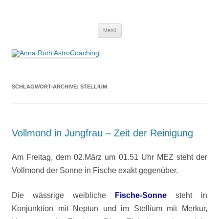
Anna Roth AstroCoaching
Seelenort-Finderin – AstroCoach
Zum
Menü
Inhalt
springen
SCHLAGWORT-ARCHIVE:
STELLIUM
Vollmond in Jungfrau – Zeit der Reinigung
Am Freitag, dem 02.März um 01.51 Uhr MEZ steht der
Vollmond der Sonne in Fische exakt gegenüber.
Die wässrige weibliche
Fische-Sonne
steht in
Konjunktion mit Neptun und im Stellium mit Merkur,