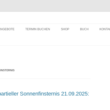
ching
Zum
Inhalt
ANGEBOTE
TERMIN BUCHEN
SHOP
BUCH
KONTA
springen
INSTERNIS
rtieller Sonnenfinsternis 21.09.2025: