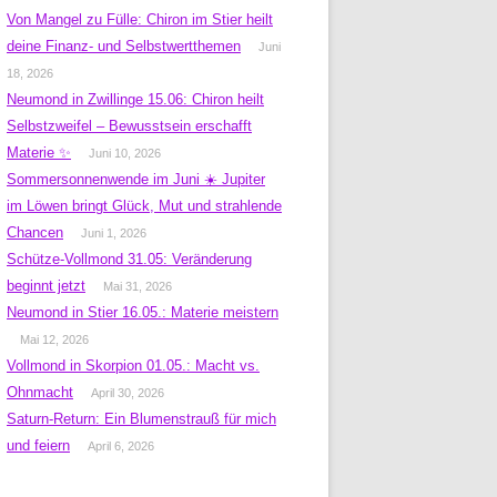
Von Mangel zu Fülle: Chiron im Stier heilt
deine Finanz- und Selbstwertthemen
Juni
18, 2026
Neumond in Zwillinge 15.06: Chiron heilt
Selbstzweifel – Bewusstsein erschafft
Materie ✨
Juni 10, 2026
Sommersonnenwende im Juni ☀️ Jupiter
im Löwen bringt Glück, Mut und strahlende
Chancen
Juni 1, 2026
Schütze-Vollmond 31.05: Veränderung
beginnt jetzt
Mai 31, 2026
Neumond in Stier 16.05.: Materie meistern
Mai 12, 2026
Vollmond in Skorpion 01.05.: Macht vs.
Ohnmacht
April 30, 2026
Saturn-Return: Ein Blumenstrauß für mich
und feiern
April 6, 2026