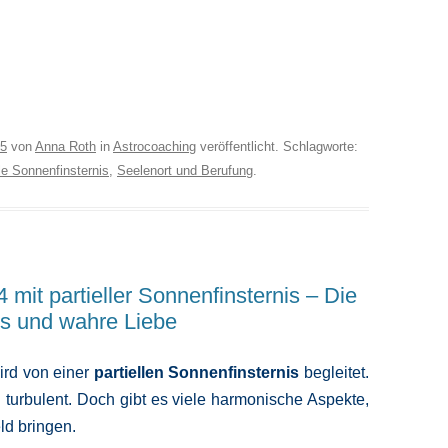
25
von
Anna Roth
in
Astrocoaching
veröffentlicht. Schlagworte:
lle Sonnenfinsternis
,
Seelenort und Berufung
.
mit partieller Sonnenfinsternis – Die
os und wahre Liebe
ird von einer
partiellen Sonnenfinsternis
begleitet.
d turbulent. Doch gibt es viele harmonische Aspekte,
ld bringen.