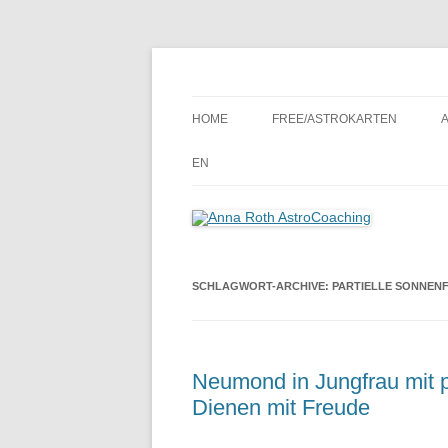
Seelenort-Finderin – AstroCoach
Anna Roth AstroCoa
HOME
FREE/ASTROKARTEN
EN
SCHLAGWORT-ARCHIVE:
PARTIELLE SONNENF
Neumond in Jungfrau mit pa
Dienen mit Freude