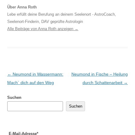
Über Anna Roth
Lebe erfüllt deine Berufung an deinem Seelenort - AstroCoach,
Seelenort-Finderin, DAV geprüfte Astrologin
Alle Beiträge von Anna Roth anzeigen
→
Beitragsnavigation
←
Neumond in Wassermann:
Neumond in Fische – Heilung
Mach´ dich auf den Weg
durch Schattenarbeit
→
Suchen
Suchen
E-Mail-Adresse*