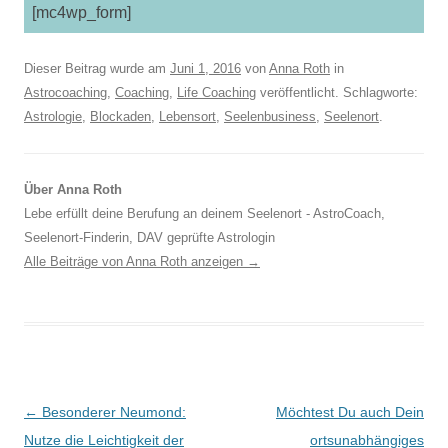
[mc4wp_form]
Dieser Beitrag wurde am
Juni 1, 2016
von
Anna Roth
in
Astrocoaching
,
Coaching
,
Life Coaching
veröffentlicht. Schlagworte:
Astrologie
,
Blockaden
,
Lebensort
,
Seelenbusiness
,
Seelenort
.
Über Anna Roth
Lebe erfüllt deine Berufung an deinem Seelenort - AstroCoach,
Seelenort-Finderin, DAV geprüfte Astrologin
Alle Beiträge von Anna Roth anzeigen
→
Beitragsnavigation
←
Besonderer Neumond:
Möchtest Du auch Dein
Nutze die Leichtigkeit der
ortsunabhängiges