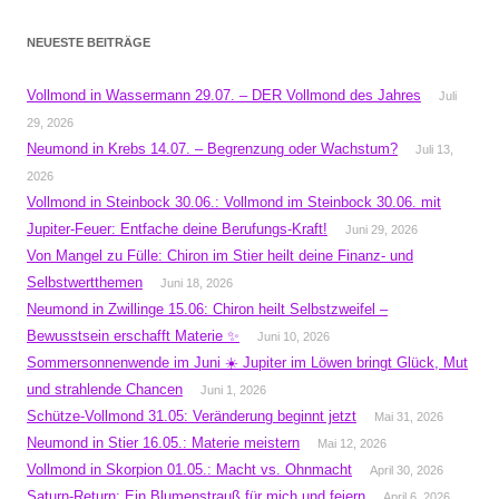
NEUESTE BEITRÄGE
Vollmond in Wassermann 29.07. – DER Vollmond des Jahres
Juli
29, 2026
Neumond in Krebs 14.07. – Begrenzung oder Wachstum?
Juli 13,
2026
Vollmond in Steinbock 30.06.: Vollmond im Steinbock 30.06. mit
Jupiter-Feuer: Entfache deine Berufungs-Kraft!
Juni 29, 2026
Von Mangel zu Fülle: Chiron im Stier heilt deine Finanz- und
Selbstwertthemen
Juni 18, 2026
Neumond in Zwillinge 15.06: Chiron heilt Selbstzweifel –
Bewusstsein erschafft Materie ✨
Juni 10, 2026
Sommersonnenwende im Juni ☀️ Jupiter im Löwen bringt Glück, Mut
und strahlende Chancen
Juni 1, 2026
Schütze-Vollmond 31.05: Veränderung beginnt jetzt
Mai 31, 2026
Neumond in Stier 16.05.: Materie meistern
Mai 12, 2026
Vollmond in Skorpion 01.05.: Macht vs. Ohnmacht
April 30, 2026
Saturn-Return: Ein Blumenstrauß für mich und feiern
April 6, 2026