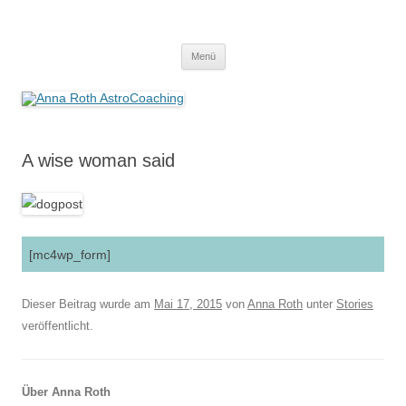
Anna Roth AstroCoaching
Seelenort-Finderin – AstroCoach
Zum
Menü
Inhalt
springen
A wise woman said
[mc4wp_form]
Dieser Beitrag wurde am
Mai 17, 2015
von
Anna Roth
unter
Stories
veröffentlicht.
Über Anna Roth