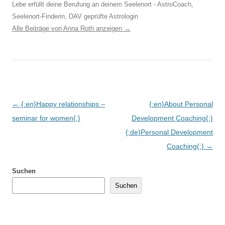
Lebe erfüllt deine Berufung an deinem Seelenort - AstroCoach,
Seelenort-Finderin, DAV geprüfte Astrologin
Alle Beiträge von Anna Roth anzeigen
→
Beitragsnavigation
←
{:en}Happy relationships –
{:en}About Personal
seminar for women{:}
Development Coaching{:}
{:de}Personal Development
Coaching{:}
→
Suchen
Suchen