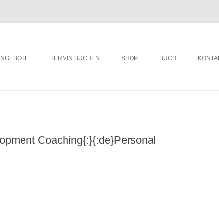
ching
Zum
Inhalt
ANGEBOTE
TERMIN BUCHEN
SHOP
BUCH
KONTA
springen
lopment Coaching{:}{:de}Personal