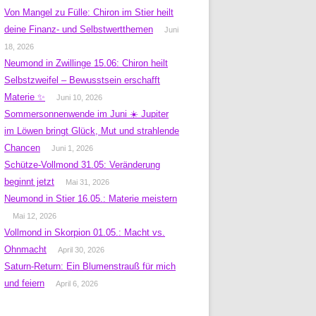
Von Mangel zu Fülle: Chiron im Stier heilt
deine Finanz- und Selbstwertthemen
Juni
18, 2026
Neumond in Zwillinge 15.06: Chiron heilt
Selbstzweifel – Bewusstsein erschafft
Materie ✨
Juni 10, 2026
Sommersonnenwende im Juni ☀️ Jupiter
im Löwen bringt Glück, Mut und strahlende
Chancen
Juni 1, 2026
Schütze-Vollmond 31.05: Veränderung
beginnt jetzt
Mai 31, 2026
Neumond in Stier 16.05.: Materie meistern
Mai 12, 2026
Vollmond in Skorpion 01.05.: Macht vs.
Ohnmacht
April 30, 2026
Saturn-Return: Ein Blumenstrauß für mich
und feiern
April 6, 2026