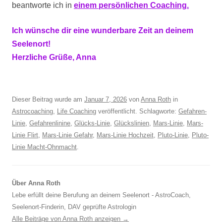
beantworte ich in
einem persönlichen Coaching.
Ich wünsche dir eine wunderbare Zeit an deinem
Seelenort!
Herzliche Grüße, Anna
Dieser Beitrag wurde am
Januar 7, 2026
von
Anna Roth
in
Astrocoaching
,
Life Coaching
veröffentlicht. Schlagworte:
Gefahren-
Linie
,
Gefahrenlinine
,
Glücks-Linie
,
Glückslinien
,
Mars-Linie
,
Mars-
Linie Flirt
,
Mars-Linie Gefahr
,
Mars-Linie Hochzeit
,
Pluto-Linie
,
Pluto-
Linie Macht-Ohnmacht
.
Über Anna Roth
Lebe erfüllt deine Berufung an deinem Seelenort - AstroCoach,
Seelenort-Finderin, DAV geprüfte Astrologin
Alle Beiträge von Anna Roth anzeigen
→