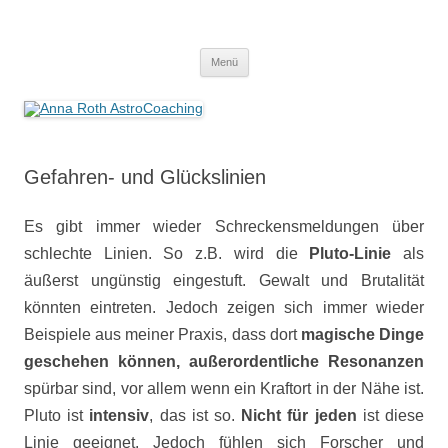
Anna Roth AstroCoaching
Seelenort-Finderin – AstroCoach
Zum
Menü
Inhalt
springen
Gefahren- und Glückslinien
Es gibt immer wieder Schreckensmeldungen über
schlechte Linien. So z.B. wird die
Pluto-Linie
als
äußerst ungünstig eingestuft. Gewalt und Brutalität
könnten eintreten. Jedoch zeigen sich immer wieder
Beispiele aus meiner Praxis, dass dort
magische Dinge
geschehen können, außerordentliche Resonanzen
spürbar sind, vor allem wenn ein Kraftort in der Nähe ist.
Pluto ist
intensiv
, das ist so.
Nicht für jeden
ist diese
Linie geeignet. Jedoch fühlen sich Forscher und