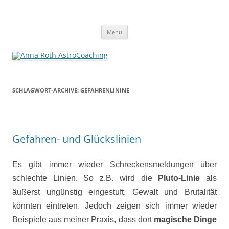
Anna Roth AstroCoaching
Seelenort-Finderin – AstroCoach
Zum
Menü
Inhalt
springen
SCHLAGWORT-ARCHIVE:
GEFAHRENLININE
Gefahren- und Glückslinien
Es gibt immer wieder Schreckensmeldungen über
schlechte Linien. So z.B. wird die
Pluto-Linie
als
äußerst ungünstig eingestuft. Gewalt und Brutalität
könnten eintreten. Jedoch zeigen sich immer wieder
Beispiele aus meiner Praxis, dass dort
magische Dinge