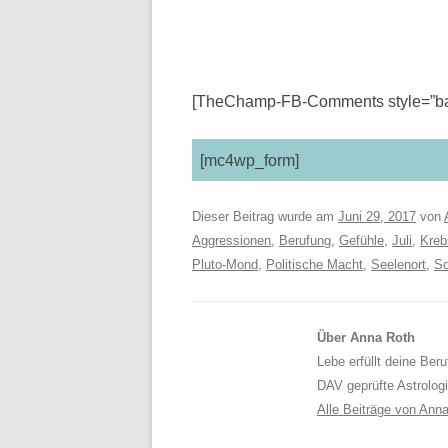
[TheChamp-FB-Comments style=”bac
[mc4wp_form]
Dieser Beitrag wurde am
Juni 29, 2017
von
Aggressionen
,
Berufung
,
Gefühle
,
Juli
,
Kreb
Pluto-Mond
,
Politische Macht
,
Seelenort
,
So
Über Anna Roth
Lebe erfüllt deine Ber
DAV geprüfte Astrolog
Alle Beiträge von Ann