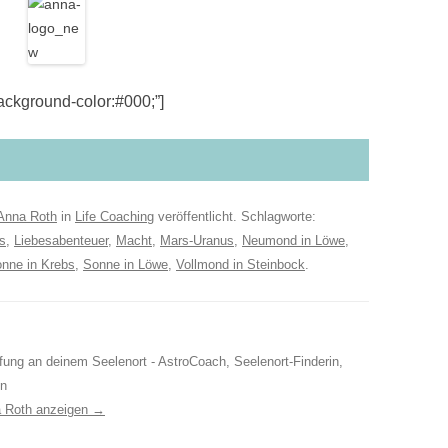
kground-color:#000;”]
Anna Roth
in
Life Coaching
veröffentlicht. Schlagworte:
s
,
Liebesabenteuer
,
Macht
,
Mars-Uranus
,
Neumond in Löwe
,
nne in Krebs
,
Sonne in Löwe
,
Vollmond in Steinbock
.
ufung an deinem Seelenort - AstroCoach, Seelenort-Finderin,
in
a Roth anzeigen
→