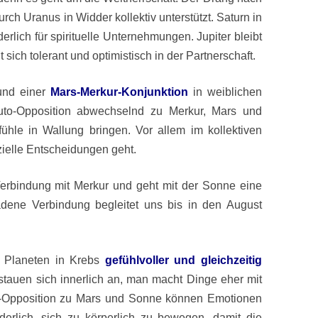
rch Uranus in Widder kollektiv unterstützt. Saturn in
derlich für spirituelle Unternehmungen. Jupiter bleibt
sich tolerant und optimistisch in der Partnerschaft.
nd einer
Mars-Merkur-Konjunktion
in weiblichen
uto-Opposition abwechselnd zu Merkur, Mars und
fühle in Wallung bringen. Vor allem im kollektiven
nzielle Entscheidungen geht.
Verbindung mit Merkur und geht mit der Sonne eine
adene Verbindung begleitet uns bis in den August
e Planeten in Krebs
gefühlvoller und gleichzeitig
stauen sich innerlich an, man macht Dinge eher mit
uto-Opposition zu Mars und Sonne können Emotionen
rderlich, sich zu körperlich zu bewegen, damit die