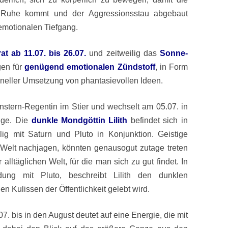
r Ruhe kommt und der Aggressionsstau abgebaut
emotionalen Tiefgang.
t ab 11.07. bis 26.07.
und zeitweilig das
Sonne-
gen für
genügend emotionalen Zündstoff
, in Form
neller Umsetzung von phantasievollen Ideen.
nstern-Regentin im Stier und wechselt am 05.07. in
nge. Die
dunkle Mondgöttin Lilith
befindet sich in
lig mit Saturn und Pluto in Konjunktion. Geistige
n Welt nachjagen, könnten genausogut zutage treten
 alltäglichen Welt, für die man sich zu gut findet. In
dung mit Pluto, beschreibt Lilith den dunklen
en Kulissen der Öffentlichkeit gelebt wird.
7. bis in den August deutet auf eine Energie, die mit