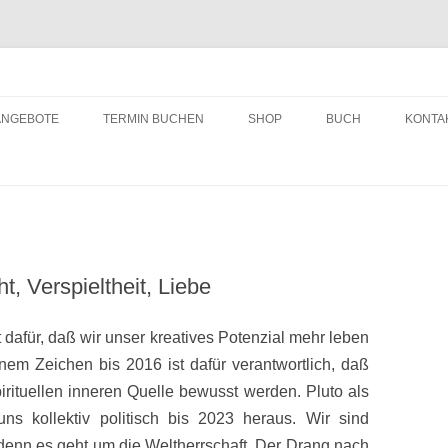
ching
Zum
Inhalt
ANGEBOTE
TERMIN BUCHEN
SHOP
BUCH
KONTA
springen
ht, Verspieltheit, Liebe
dafür, daß wir unser kreatives Potenzial mehr leben
nem Zeichen bis 2016 ist dafür verantwortlich, daß
rituellen inneren Quelle bewusst werden. Pluto als
uns kollektiv politisch bis 2023 heraus. Wir sind
denn es geht um die Weltherrschaft. Der Drang nach