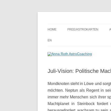
Seelenort-Finderin – AstroCoach
Anna Roth AstroCoa
HOME
FREE/ASTROKARTEN
EN
Juli-Vision: Politische Mac
Mondknoten steht in Löwe und sorgt 
möchten. Neptun als Regent in sei
immer mehr Menschen sich ihrer spi
Machtplanet in Steinbock fordert 
herausgefordert, wachsam zu sein, 