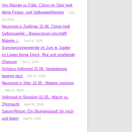
Von Mangel zu Fülle: Chiron im Stier heilt
deine Finanz- und Selbstwertthemen
Juni
18, 2026
Neumond in Zwillinge 15.06: Chiron heilt
Selbstzweifel – Bewusstsein erschafft
Materie ✨
Juni 10, 2026
Sommersonnenwende im Juni ☀️ Jupiter
im Löwen bringt Glück, Mut und strahlende
Chancen
Juni 1, 2026
Schütze-Vollmond 31.05: Veränderung
beginnt jetzt
Mai 31, 2026
Neumond in Stier 16.05.: Materie meistern
Mai 12, 2026
Vollmond in Skorpion 01.05.: Macht vs.
Ohnmacht
April 30, 2026
Saturn-Return: Ein Blumenstrauß für mich
und feiern
April 6, 2026